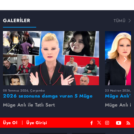
GALERİLER
TÜMÜ
08 Temmuz 2026, Çarşamba
23 Haziran 2026, S
2026 sezonuna damga vuran 5 Müge
Müge Anlı’d
Anlı dosyası...
dosyaları ve
Müge Anlı ile Tatlı Sert
Müge Anlı ile
etti!
Üye Ol
Üye Girişi