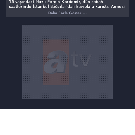
15 yaşındaki Nazlı Perçin Kordemir, dün sabah
saatlerinde İstanbul Bağcılar'dan kayıplara karıştı. Annesi
Songül ve teyzesi Zeynep onu aramak için stüdyoya
Daha Fazla Göster ...
geldi. Yayınımızın ardından sevindiren haber geldi. 15
yaşındaki çocuğumuz sağ salim bulundu.