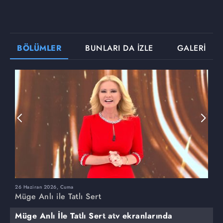
BÖLÜMLER
BUNLARI DA İZLE
GALERİ
26 Haziran 2026, Cuma
2
Müge Anlı ile Tatlı Sert
M
Müge Anlı İle Tatlı Sert atv ekranlarında