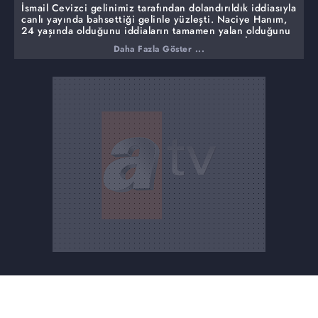
İsmail Cevizci gelinimiz tarafından dolandırıldık iddiasıyla
canlı yayında bahsettiği gelinle yüzleşti. Naciye Hanım,
24 yaşında olduğunu iddiaların tamamen yalan olduğunu
söyledi. Psikolojisinin bozuk olduğu söylerken İsmail
Daha Fazla Göster ...
Cevizci'nin kendisiyle uğraştığını iddia etti.