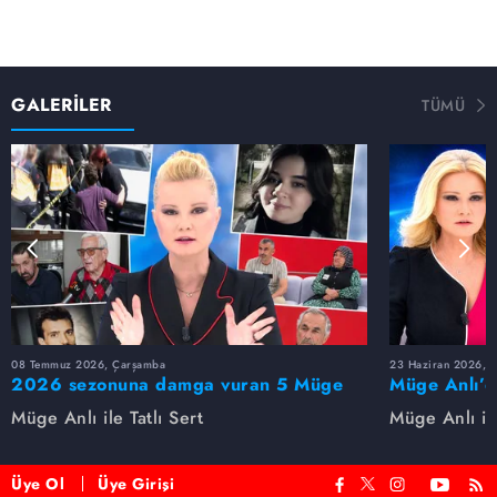
GALERİLER
TÜMÜ
08 Temmuz 2026, Çarşamba
23 Haziran 2026, S
2026 sezonuna damga vuran 5 Müge
Müge Anlı’d
Anlı dosyası...
dosyaları ve
Müge Anlı ile Tatlı Sert
Müge Anlı ile
etti!
Üye Ol
Üye Girişi