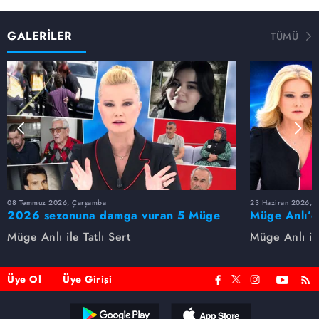
GALERİLER
TÜMÜ
08 Temmuz 2026, Çarşamba
23 Haziran 2026, S
2026 sezonuna damga vuran 5 Müge
Müge Anlı’d
Anlı dosyası...
dosyaları ve
Müge Anlı ile Tatlı Sert
Müge Anlı ile
etti!
Üye Ol
Üye Girişi