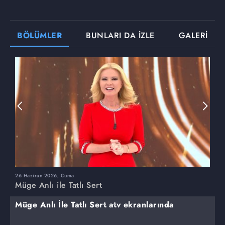
BÖLÜMLER
BUNLARI DA İZLE
GALERİ
26 Haziran 2026, Cuma
2
Müge Anlı ile Tatlı Sert
M
Müge Anlı İle Tatlı Sert atv ekranlarında