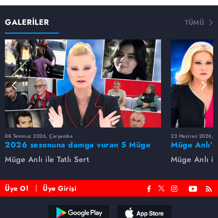
GALERİLER
TÜMÜ
08 Temmuz 2026, Çarşamba
23 Haziran 2026, S
2026 sezonuna damga vuran 5 Müge
Müge Anlı’d
Anlı dosyası...
dosyaları ve
Müge Anlı ile Tatlı Sert
Müge Anlı ile
etti!
Üye Ol
Üye Girişi
Reddet