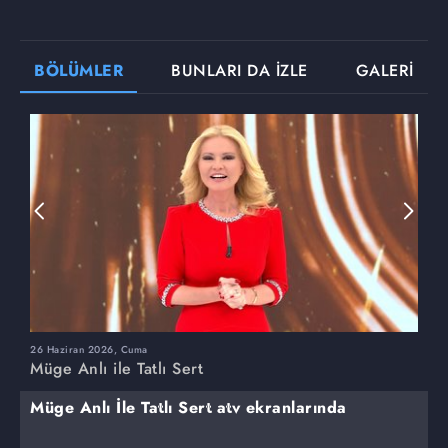
BÖLÜMLER
BUNLARI DA İZLE
GALERİ
26 Haziran 2026, Cuma
2
Müge Anlı ile Tatlı Sert
M
Müge Anlı İle Tatlı Sert atv ekranlarında