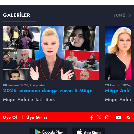
GALERİLER
TÜMÜ
08 Temmuz 2026, Çarşamba
23 Haziran 2026, S
2026 sezonuna damga vuran 5 Müge
Müge Anlı’d
Anlı dosyası...
dosyaları ve
Müge Anlı ile Tatlı Sert
Müge Anlı ile
etti!
Üye Ol
Üye Girişi