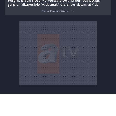
Perçin, Ercan Kesal ve Mustafa Uğurlu'nun paylaştığı,
çarpıcı hikayesiyle 'Aldatmak' dizisi bu akşam atv'de
başlıyor."
Daha Fazla Göster ...