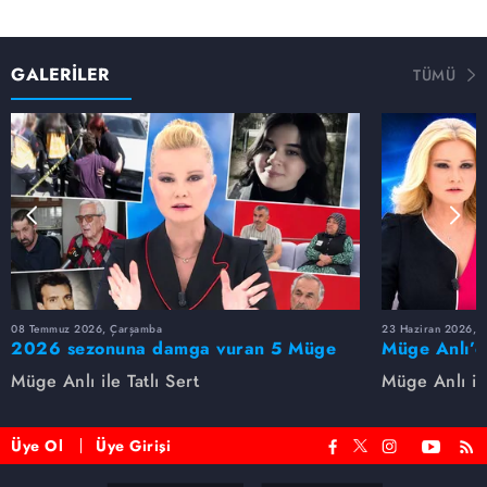
GALERİLER
TÜMÜ
08 Temmuz 2026, Çarşamba
23 Haziran 2026, S
2026 sezonuna damga vuran 5 Müge
Müge Anlı’d
Anlı dosyası...
dosyaları ve
Müge Anlı ile Tatlı Sert
Müge Anlı ile
etti!
Üye Ol
Üye Girişi