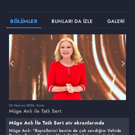
BÖLÜMLER
BUNLARI DA İZLE
GALERİ
26 Haziran 2026, Cuma
2
Müge Anlı ile Tatlı Sert
M
Müge Anlı İle Tatlı Sert atv ekranlarında
Müge Anlı: "Başrollerini benim de çok sevdiğim Vahide