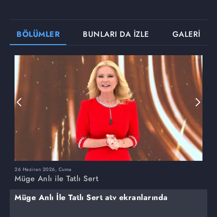
BÖLÜMLER
BUNLARI DA İZLE
GALERİ
26 Haziran 2026, Cuma
2
Müge Anlı ile Tatlı Sert
M
Müge Anlı İle Tatlı Sert atv ekranlarında