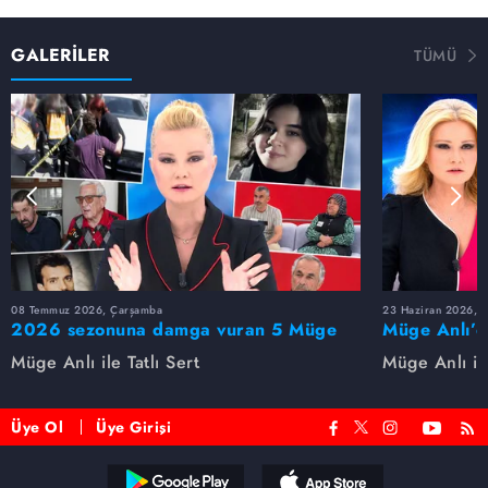
GALERİLER
TÜMÜ
08 Temmuz 2026, Çarşamba
23 Haziran 2026, S
2026 sezonuna damga vuran 5 Müge
Müge Anlı’d
Anlı dosyası...
dosyaları ve
Müge Anlı ile Tatlı Sert
Müge Anlı ile
etti!
Üye Ol
Üye Girişi