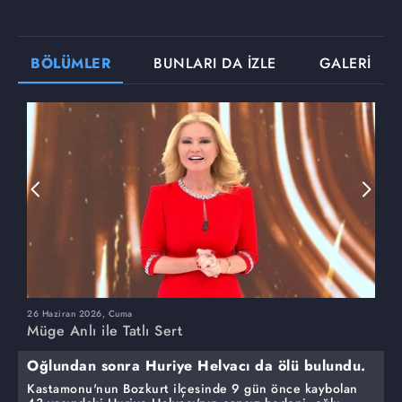
BÖLÜMLER
BUNLARI DA İZLE
GALERİ
26 Haziran 2026, Cuma
2
Müge Anlı ile Tatlı Sert
M
Oğlundan sonra Huriye Helvacı da ölü bulundu.
Kastamonu'nun Bozkurt ilçesinde 9 gün önce kaybolan