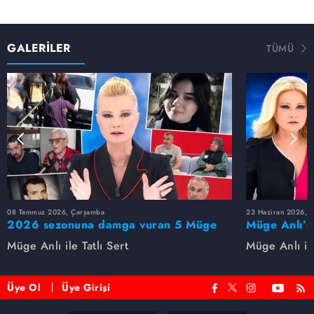
GALERİLER
TÜMÜ
08 Temmuz 2026, Çarşamba
23 Haziran 2026, S
2026 sezonuna damga vuran 5 Müge
Müge Anlı’d
Anlı dosyası...
dosyaları ve
Müge Anlı ile Tatlı Sert
Müge Anlı ile
etti!
Üye Ol
Üye Girişi