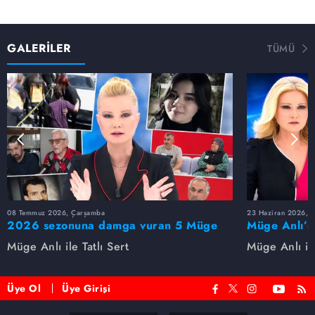
GALERİLER
TÜMÜ
08 Temmuz 2026, Çarşamba
23 Haziran 2026, S
2026 sezonuna damga vuran 5 Müge
Müge Anlı’d
Anlı dosyası...
dosyaları ve
Müge Anlı ile Tatlı Sert
Müge Anlı ile
etti!
Üye Ol
Üye Girişi