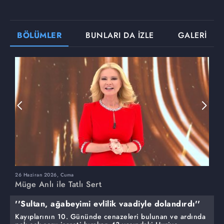
BÖLÜMLER
BUNLARI DA İZLE
GALERİ
26 Haziran 2026, Cuma
2
Müge Anlı ile Tatlı Sert
M
''Sultan, ağabeyimi evlilik vaadiyle dolandırdı''
Kayıplarının 10. Gününde cenazeleri bulunan ve ardında