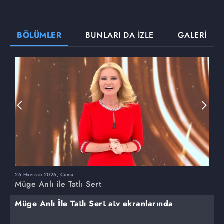
BÖLÜMLER
BUNLARI DA İZLE
GALERİ
26 Haziran 2026, Cuma
2
Müge Anlı ile Tatlı Sert
M
Müge Anlı İle Tatlı Sert atv ekranlarında