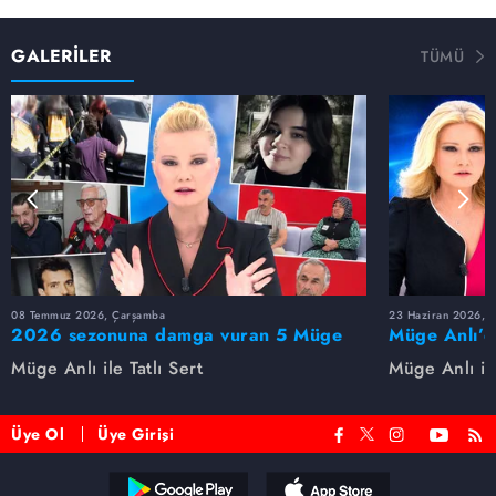
GALERİLER
TÜMÜ
08 Temmuz 2026, Çarşamba
23 Haziran 2026, S
2026 sezonuna damga vuran 5 Müge
Müge Anlı’d
Anlı dosyası...
dosyaları ve
Müge Anlı ile Tatlı Sert
Müge Anlı ile
etti!
Üye Ol
Üye Girişi