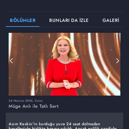
BÖLÜMLER
BUNLARI DA İZLE
GALERİ
26 Haziran 2026, Cuma
2
Müge Anlı ile Tatlı Sert
M
Asım Keskin'in kurduğu yuva 24 saat dolmadan
hayalleriyle birlikte başına yıkıldı. Ancak evlilik vaadiyle