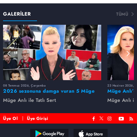
GALERİLER
TÜMÜ
08 Temmuz 2026, Çarşamba
23 Haziran 2026, S
2026 sezonuna damga vuran 5 Müge
Müge Anlı’d
Anlı dosyası...
dosyaları ve
Müge Anlı ile Tatlı Sert
Müge Anlı ile
etti!
Üye Ol
Üye Girişi
Reddet