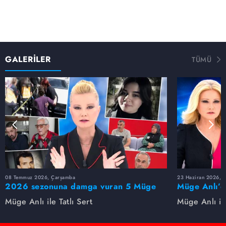
GALERİLER
TÜMÜ
08 Temmuz 2026, Çarşamba
23 Haziran 2026, S
2026 sezonuna damga vuran 5 Müge
Müge Anlı’d
Anlı dosyası...
dosyaları ve
Müge Anlı ile Tatlı Sert
Müge Anlı ile
etti!