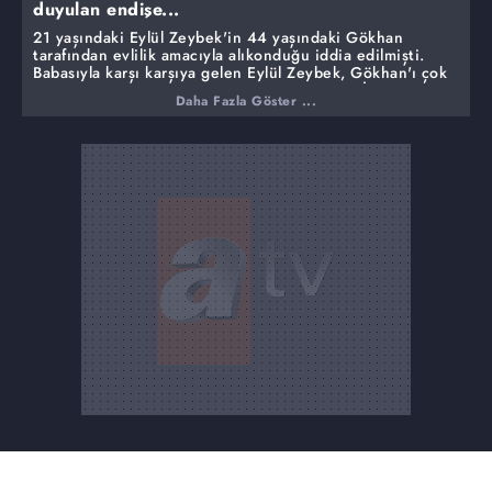
duyulan endişe...
21 yaşındaki Eylül Zeybek'in 44 yaşındaki Gökhan
tarafından evlilik amacıyla alıkonduğu iddia edilmişti.
Babasıyla karşı karşıya gelen Eylül Zeybek, Gökhan'ı çok
sevdiğini ve eve dönmeyeceğini söylemişti. İddialarda
Daha Fazla Göster ...
adı geçen Gökhan, canlı yayına gelerek aileyle yüzleşti.
Eylül ile 3 yıldır beraber olduklarını söyleyen Gökhan,
ailesinin de bu ilişkiden haberdar olduğunu iddia etti.