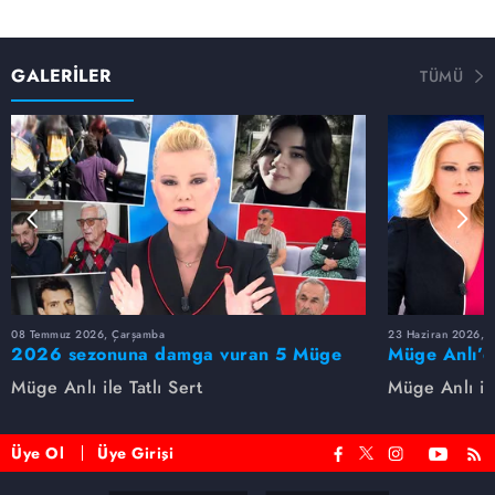
GALERİLER
TÜMÜ
08 Temmuz 2026, Çarşamba
23 Haziran 2026, S
2026 sezonuna damga vuran 5 Müge
Müge Anlı’d
Anlı dosyası...
dosyaları ve
Müge Anlı ile Tatlı Sert
Müge Anlı ile
etti!
Üye Ol
Üye Girişi