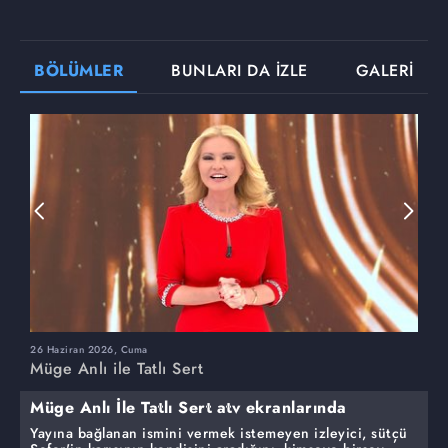
BÖLÜMLER
BUNLARI DA İZLE
GALERİ
26 Haziran 2026, Cuma
2
Müge Anlı ile Tatlı Sert
M
Müge Anlı İle Tatlı Sert atv ekranlarında
Yayına bağlanan ismini vermek istemeyen izleyici, sütçü