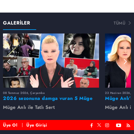
GALERİLER
TÜMÜ
08 Temmuz 2026, Çarşamba
23 Haziran 2026, S
2026 sezonuna damga vuran 5 Müge
Müge Anlı’d
Anlı dosyası...
dosyaları ve
Müge Anlı ile Tatlı Sert
Müge Anlı ile
etti!
Üye Ol
Üye Girişi