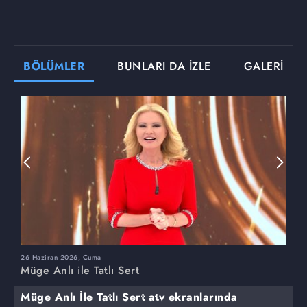
BÖLÜMLER
BUNLARI DA İZLE
GALERİ
26 Haziran 2026, Cuma
2
Müge Anlı ile Tatlı Sert
M
Müge Anlı İle Tatlı Sert atv ekranlarında