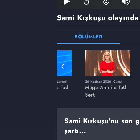
Sami Kışkuşu olayında 
BÖLÜMLER
ı
8 Haziran 2026, Pazartesi
26 Haziran 2026, Cuma
 Tatlı
Müge Anlı ile Tatlı
Müge Anlı ile Tatlı
Sert
Sert
Sami Kırkuşu'nu son gö
şartı...