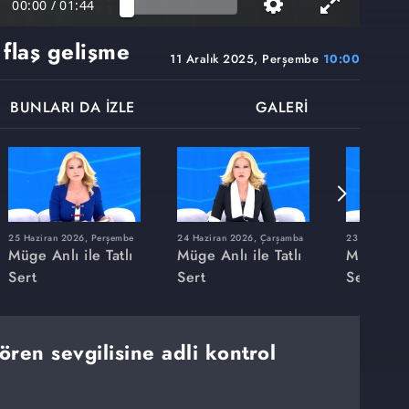
00:00
/
01:44
flaş gelişme
11 Aralık 2025, Perşembe
10:00
BUNLARI DA İZLE
GALERİ
25 Haziran 2026, Perşembe
24 Haziran 2026, Çarşamba
23 Haziran 20
Müge Anlı ile Tatlı
Müge Anlı ile Tatlı
Müge Anlı
Sert
Sert
Sert
ren sevgilisine adli kontrol