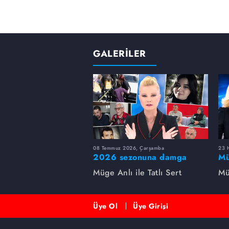
GALERİLER
08 Temmuz 2026, Çarşamba
23 H
2026 sezonuna damga
Mü
vuran 5 Müge Anlı
sa
Müge Anlı ile Tatlı Sert
Mü
dosyası...
ai
ett
Üye Ol
Üye Girişi