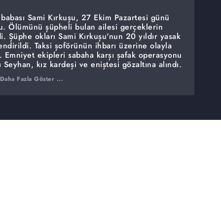
k babası Sami Kırkuşu, 27 Ekim Pazartesi günü
u. Ölümünü şüpheli bulan ailesi gerçeklerin
di. Şüphe okları Sami Kırkuşu'nun 20 yıldır yasak
endirildi. Taksi şoförünün ihbarı üzerine olayla
ı. Emniyet ekipleri sabaha karşı şafak operasyonu
ı Seyhan, kız kardeşi ve eniştesi gözaltına alındı.
yardım ve bildirim yükümlülüğünü yerine
Daha Fazla Göster ...
ı ile serbest bırakıldı.