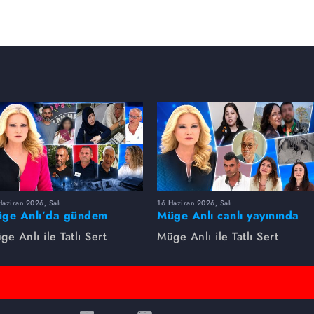
aziran 2026, Salı
16 Haziran 2026, Salı
ge Anlı’da gündem
Müge Anlı canlı yayınında
rsıldı! Kayıp dosyaları ve
dikkat çeken gelişmeler
ge Anlı ile Tatlı Sert
Müge Anlı ile Tatlı Sert
le ihanetleri herkesi şoke
yaşandı. Kayıp,
i!
dolandırıcılık iddiası ve
şüpheli ölüm...