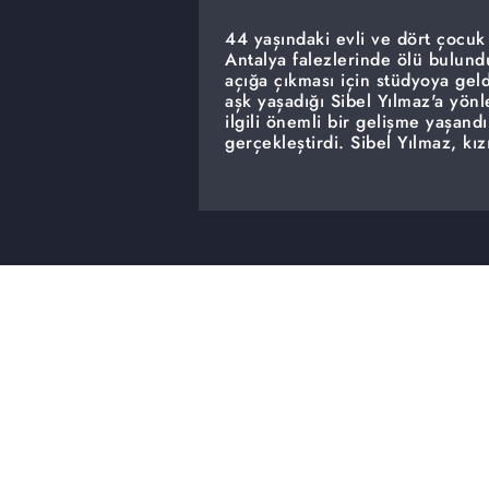
44 yaşındaki evli ve dört çocu
Antalya falezlerinde ölü bulund
açığa çıkması için stüdyoya gel
aşk yaşadığı Sibel Yılmaz'a yönl
ilgili önemli bir gelişme yaşand
gerçekleştirdi. Sibel Yılmaz, kız
Gözaltına alınan Sibel Yılmaz, 
getirmediği için adli kontrol şart