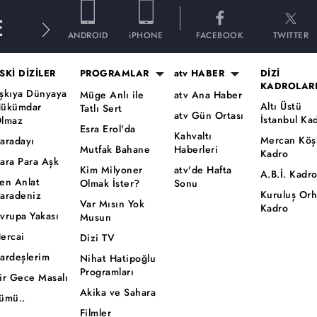
E
ANDROID
iPHONE
FACEBOOK
TWITTER
SKİ DİZİLER
PROGRAMLAR
atv HABER
DİZİ
KADROLAR
şkıya Dünyaya
Müge Anlı ile
atv Ana Haber
Altı Üstü
ükümdar
Tatlı Sert
atv Gün Ortası
İstanbul Ka
lmaz
Esra Erol'da
Kahvaltı
Mercan Köş
aradayı
Mutfak Bahane
Haberleri
Kadro
ara Para Aşk
Kim Milyoner
atv'de Hafta
A.B.İ. Kadr
en Anlat
Olmak İster?
Sonu
Kuruluş Or
aradeniz
Var Mısın Yok
Kadro
vrupa Yakası
Musun
ercai
Dizi TV
ardeşlerim
Nihat Hatipoğlu
Programları
ir Gece Masalı
Akika ve Sahara
ümü..
Filmler