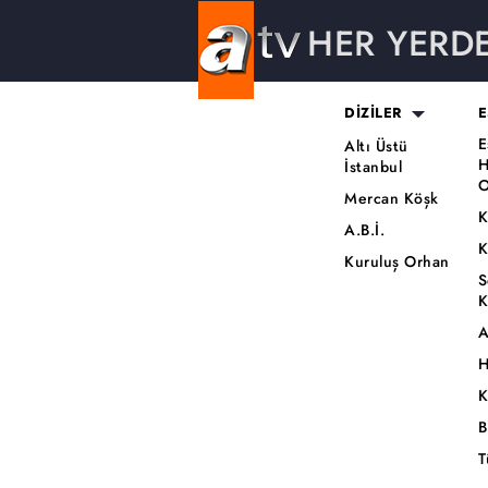
HER YERD
DİZİLER
E
E
Altı Üstü
H
İstanbul
O
Mercan Köşk
K
A.B.İ.
K
Kuruluş Orhan
S
K
A
H
K
B
T