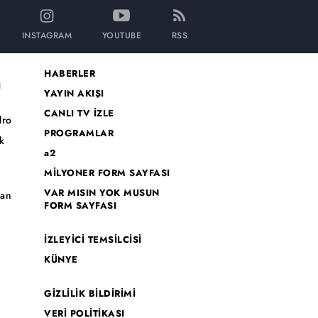
INSTAGRAM
YOUTUBE
RSS
HABERLER
I
YAYIN AKIŞI
CANLI TV İZLE
dro
PROGRAMLAR
k
a2
MİLYONER FORM SAYFASI
o
VAR MISIN YOK MUSUN
han
FORM SAYFASI
İZLEYİCİ TEMSİLCİSİ
KÜNYE
GİZLİLİK BİLDİRİMİ
VERİ POLİTİKASI