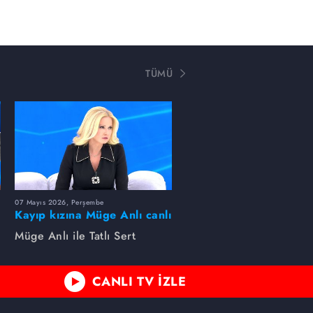
TÜMÜ
07 Mayıs 2026, Perşembe
Kayıp kızına Müge Anlı canlı
yayında kavuştu
Müge Anlı ile Tatlı Sert
CANLI TV İZLE