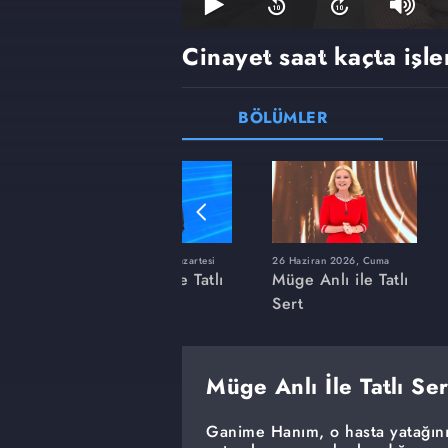
Cinayet saat kaçta işl
BÖLÜMLER
ı
8 Haziran 2026, Pazartesi
26 Haziran 2026, Cuma
 Tatlı
Müge Anlı ile Tatlı
Müge Anlı ile Tatlı
Sert
Sert
Müge Anlı İle Tatlı Se
Ganime Hanım, o hasta yatağını