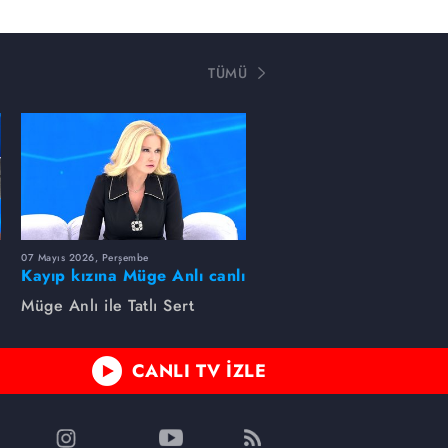
TÜMÜ
07 Mayıs 2026, Perşembe
Kayıp kızına Müge Anlı canlı
yayında kavuştu
Müge Anlı ile Tatlı Sert
CANLI TV İZLE