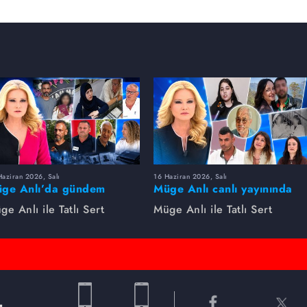
aziran 2026, Salı
16 Haziran 2026, Salı
ge Anlı’da gündem
Müge Anlı canlı yayınında
rsıldı! Kayıp dosyaları ve
dikkat çeken gelişmeler
ge Anlı ile Tatlı Sert
Müge Anlı ile Tatlı Sert
le ihanetleri herkesi şoke
yaşandı. Kayıp,
i!
dolandırıcılık iddiası ve
şüpheli ölüm...