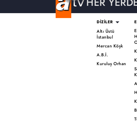
HER YERD
DİZİLER
E
E
Altı Üstü
H
İstanbul
O
Mercan Köşk
K
A.B.İ.
K
Kuruluş Orhan
S
K
A
H
K
B
T