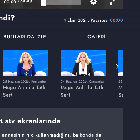
00:00
/
05:56
endi?
4 Ekim 2021, Pazartesi
00:00
BUNLARI DA İZLE
GALERİ
25 Haziran 2026, Perşembe
24 Haziran 2026, Çarşamba
23 Haziran 20
Müge Anlı ile Tatlı
Müge Anlı ile Tatlı
Müge Anlı
Sert
Sert
Sert
rt atv ekranlarında
 annesinin hiç kullanmadığını, balkonda da