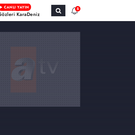
CANLI YAYIN
5
Gözleri KaraDeniz