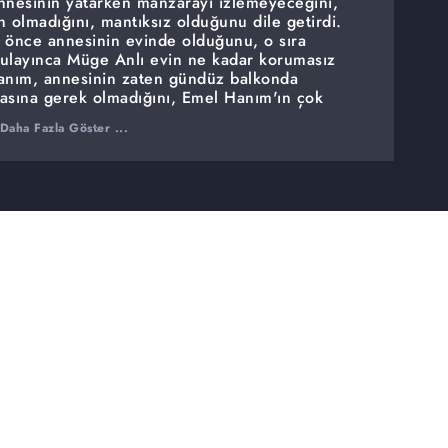
annesinin yatarken manzarayı izlemeyeceğini,
an olmadığını, mantıksız olduğunu dile getirdi.
önce annesinin evinde olduğunu, o sıra
gulayınca Müge Anlı evin ne kadar korumasız
anım, annesinin zaten gündüz balkonda
asına gerek olmadığını, Emel Hanım'ın çok
ndisi bile ev ile ilgili şeyler anlatılırken
Daha Fazla Göster ...
n her şeye ağladığını dile getirdi.