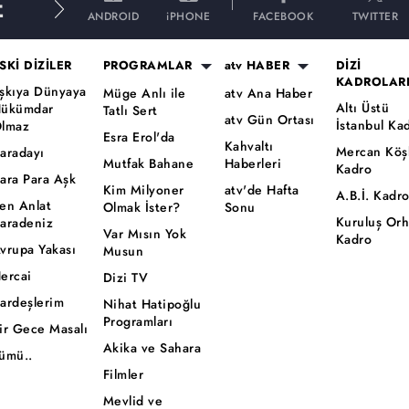
E
ANDROID
iPHONE
FACEBOOK
TWITTER
SKİ DİZİLER
PROGRAMLAR
atv HABER
DİZİ
KADROLAR
şkıya Dünyaya
Müge Anlı ile
atv Ana Haber
Altı Üstü
ükümdar
Tatlı Sert
atv Gün Ortası
İstanbul Ka
lmaz
Esra Erol'da
Kahvaltı
Mercan Köş
aradayı
Mutfak Bahane
Haberleri
Kadro
ara Para Aşk
Kim Milyoner
atv'de Hafta
A.B.İ. Kadr
en Anlat
Olmak İster?
Sonu
Kuruluş Or
aradeniz
Var Mısın Yok
Kadro
vrupa Yakası
Musun
ercai
Dizi TV
ardeşlerim
Nihat Hatipoğlu
Programları
ir Gece Masalı
Akika ve Sahara
ümü..
Filmler
Mevlid ve