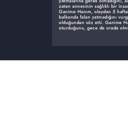
yatmalarına gerek olmadığını, 
zaten annesinin sağlıklı bir ins
Ganime Hanım, olaydan 5 hafta 
balkonda falan yatmadığını vur
olduğundan söz etti. Ganime H
oturduğunu, gece de orada olm
gereksiz ayrıntılar anlattığını, ke
ağlayamadığını ama Emel Hanım'ı