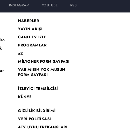
INSTAGRAM
YOUTUBE
RSS
HABERLER
I
YAYIN AKIŞI
CANLI TV İZLE
dro
PROGRAMLAR
k
a2
MİLYONER FORM SAYFASI
o
VAR MISIN YOK MUSUN
han
FORM SAYFASI
İZLEYİCİ TEMSİLCİSİ
KÜNYE
GİZLİLİK BİLDİRİMİ
VERİ POLİTİKASI
ATV UYDU FREKANSLARI