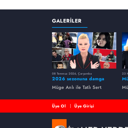
GALERİLER
08 Temmuz 2026, Çarşamba
23 H
2026 sezonuna damga
Mü
vuran 5 Müge Anlı
sa
Müge Anlı ile Tatlı Sert
Mü
dosyası...
ai
ett
Üye Ol
Üye Girişi