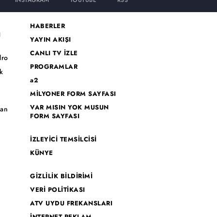
INSTAGRAM
YOUTUBE
RSS
HABERLER
I
YAYIN AKIŞI
CANLI TV İZLE
dro
PROGRAMLAR
k
a2
MİLYONER FORM SAYFASI
o
VAR MISIN YOK MUSUN
han
FORM SAYFASI
İZLEYİCİ TEMSİLCİSİ
KÜNYE
GİZLİLİK BİLDİRİMİ
VERİ POLİTİKASI
ATV UYDU FREKANSLARI
İNTERNET REKLAM