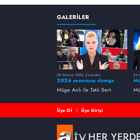
GALERİLER
08 Temmuz 2026, Çarşamba
23 H
2026 sezonuna damga
Mü
vuran 5 Müge Anlı
sa
Müge Anlı ile Tatlı Sert
Mü
dosyası...
ai
ett
Üye Ol
Üye Girişi
HER YERD