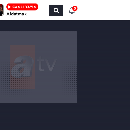
CANLI YAYIN
5
Aldatmak