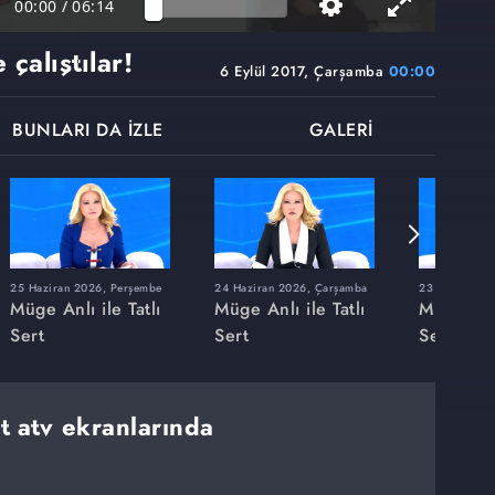
00:00
/
06:14
çalıştılar!
6 Eylül 2017, Çarşamba
00:00
BUNLARI DA İZLE
GALERİ
25 Haziran 2026, Perşembe
24 Haziran 2026, Çarşamba
23 Haziran 20
Müge Anlı ile Tatlı
Müge Anlı ile Tatlı
Müge Anlı
Sert
Sert
Sert
rt atv ekranlarında