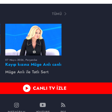
TÜMÜ
07 Mayıs 2026, Perşembe
Kayıp kızına Müge Anlı canlı
yayında kavuştu
Müge Anlı ile Tatlı Sert
CANLI TV İZLE