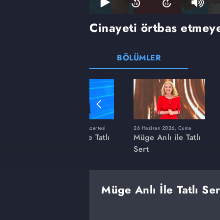
Cinayeti örtbas etmeye 
BÖLÜMLER
ı
8 Haziran 2026, Pazartesi
26 Haziran 2026, Cuma
 Tatlı
Müge Anlı ile Tatlı
Müge Anlı ile Tatlı
Sert
Sert
Müge Anlı İle Tatlı Se