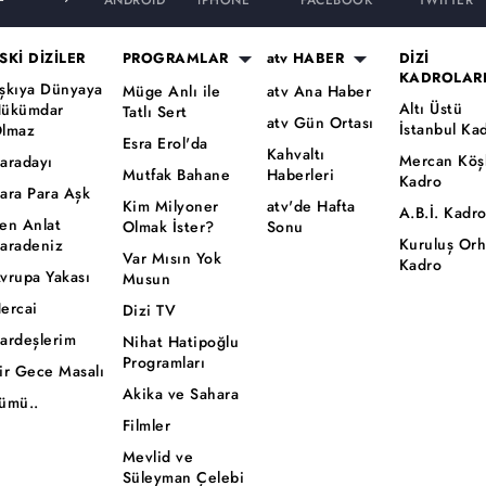
ANDROID
iPHONE
FACEBOOK
TWITTER
SKİ DİZİLER
PROGRAMLAR
atv HABER
DİZİ
KADROLAR
şkıya Dünyaya
Müge Anlı ile
atv Ana Haber
Altı Üstü
ükümdar
Tatlı Sert
atv Gün Ortası
İstanbul Ka
lmaz
Esra Erol'da
Kahvaltı
Mercan Köş
aradayı
Mutfak Bahane
Haberleri
Kadro
ara Para Aşk
Kim Milyoner
atv'de Hafta
A.B.İ. Kadr
en Anlat
Olmak İster?
Sonu
Kuruluş Or
aradeniz
Var Mısın Yok
Kadro
vrupa Yakası
Musun
ercai
Dizi TV
ardeşlerim
Nihat Hatipoğlu
Programları
ir Gece Masalı
Akika ve Sahara
ümü..
Filmler
Mevlid ve
Süleyman Çelebi