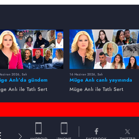
aziran 2026, Salı
16 Haziran 2026, Salı
ge Anlı’da gündem
Müge Anlı canlı yayınında
rsıldı! Kayıp dosyaları ve
dikkat çeken gelişmeler
ge Anlı ile Tatlı Sert
Müge Anlı ile Tatlı Sert
le ihanetleri herkesi şoke
yaşandı. Kayıp,
i!
dolandırıcılık iddiası ve
şüpheli ölüm...
E