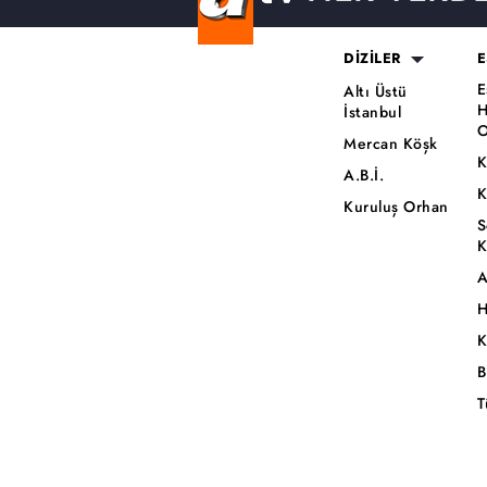
DİZİLER
E
E
Altı Üstü
H
İstanbul
O
Mercan Köşk
K
A.B.İ.
K
Kuruluş Orhan
S
K
A
H
K
B
T