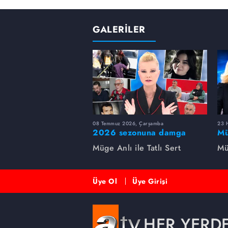
GALERİLER
08 Temmuz 2026, Çarşamba
23 H
2026 sezonuna damga
Mü
vuran 5 Müge Anlı
sa
Müge Anlı ile Tatlı Sert
Mü
dosyası...
ai
ett
Üye Ol
Üye Girişi
HER YERD