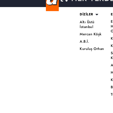
DİZİLER
E
E
Altı Üstü
H
İstanbul
O
Mercan Köşk
K
A.B.İ.
K
Kuruluş Orhan
S
K
A
H
K
B
T