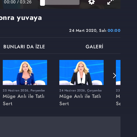
00:00
/
03:26
onra yuvaya
24 Mart 2020, Salı
00:00
BUNLARI DA İZLE
GALERİ
25 Haziran 2026, Perşembe
24 Haziran 2026, Çarşamba
23 Haziran 20
Müge Anlı ile Tatlı
Müge Anlı ile Tatlı
Müge Anlı
Sert
Sert
Sert