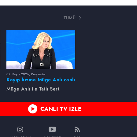
TÜMÜ
07 Mayıs 2026, Perşembe
Kayıp kızına Müge Anlı canlı
yayında kavuştu
Müge Anlı ile Tatlı Sert
CANLI TV İZLE