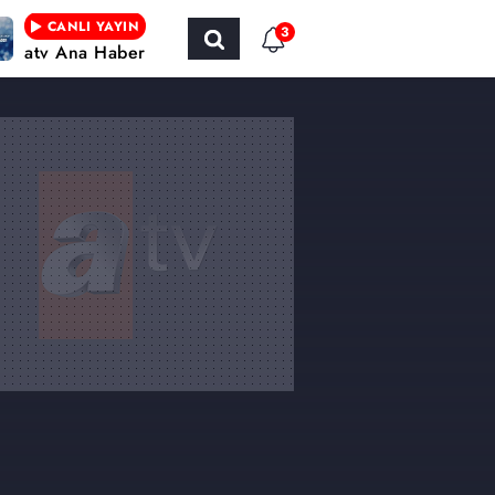
CANLI YAYIN
3
atv Ana Haber