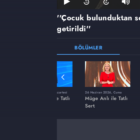
''Çocuk bulunduktan s
getirildi''
BÖLÜMLER
ı
8 Haziran 2026, Pazartesi
26 Haziran 2026, Cuma
 Tatlı
Müge Anlı ile Tatlı
Müge Anlı ile Tatlı
Sert
Sert