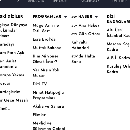
ANDROID
iPHONE
FACEBOOK
TWITTER
SKİ DİZİLER
PROGRAMLAR
atv HABER
DİZİ
KADROLAR
şkıya Dünyaya
Müge Anlı ile
atv Ana Haber
Altı Üstü
ükümdar
Tatlı Sert
atv Gün Ortası
İstanbul Ka
lmaz
Esra Erol'da
Kahvaltı
Mercan Köş
aradayı
Mutfak Bahane
Haberleri
Kadro
ara Para Aşk
Kim Milyoner
atv'de Hafta
A.B.İ. Kadr
en Anlat
Olmak İster?
Sonu
Kuruluş Or
aradeniz
Var Mısın Yok
Kadro
vrupa Yakası
Musun
ercai
Dizi TV
ardeşlerim
Nihat Hatipoğlu
Programları
ir Gece Masalı
Akika ve Sahara
ümü..
Filmler
Mevlid ve
Süleyman Çelebi