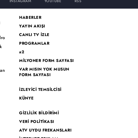
INSTAGRAM
YOUTUBE
RSS
HABERLER
I
YAYIN AKIŞI
CANLI TV İZLE
dro
PROGRAMLAR
k
a2
MİLYONER FORM SAYFASI
o
VAR MISIN YOK MUSUN
han
FORM SAYFASI
İZLEYİCİ TEMSİLCİSİ
KÜNYE
GİZLİLİK BİLDİRİMİ
VERİ POLİTİKASI
ATV UYDU FREKANSLARI