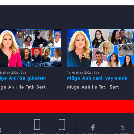
aziran 2026, Salı
16 Haziran 2026, Salı
ge Anlı’da gündem
Müge Anlı canlı yayınında
rsıldı! Kayıp dosyaları ve
dikkat çeken gelişmeler
ge Anlı ile Tatlı Sert
Müge Anlı ile Tatlı Sert
le ihanetleri herkesi şoke
yaşandı. Kayıp,
i!
dolandırıcılık iddiası ve
şüpheli ölüm...
E