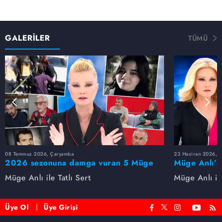
GALERİLER
TÜMÜ
08 Temmuz 2026, Çarşamba
23 Haziran 2026, S
2026 sezonuna damga vuran 5 Müge
Müge Anlı’d
Anlı dosyası...
dosyaları ve
Müge Anlı ile Tatlı Sert
Müge Anlı ile
etti!
Üye Ol
Üye Girişi