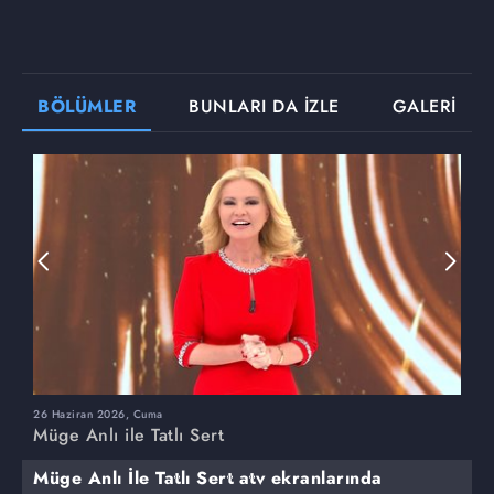
BÖLÜMLER
BUNLARI DA İZLE
GALERİ
26 Haziran 2026, Cuma
2
Müge Anlı ile Tatlı Sert
M
Müge Anlı İle Tatlı Sert atv ekranlarında