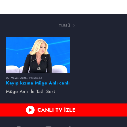
TÜMÜ
07 Mayıs 2026, Perşembe
Kayıp kızına Müge Anlı canlı
yayında kavuştu
Müge Anlı ile Tatlı Sert
CANLI TV İZLE