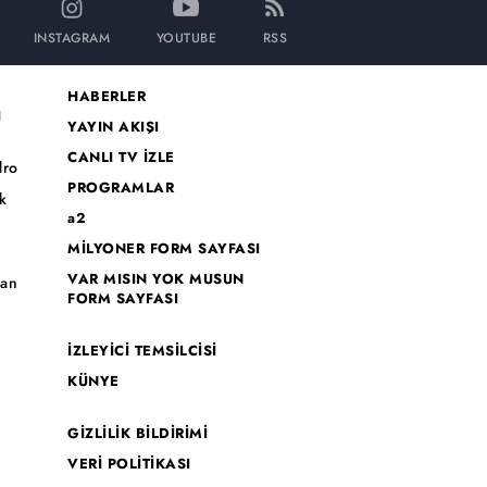
INSTAGRAM
YOUTUBE
RSS
HABERLER
I
YAYIN AKIŞI
CANLI TV İZLE
dro
PROGRAMLAR
k
a2
MİLYONER FORM SAYFASI
o
VAR MISIN YOK MUSUN
han
FORM SAYFASI
İZLEYİCİ TEMSİLCİSİ
KÜNYE
GİZLİLİK BİLDİRİMİ
VERİ POLİTİKASI