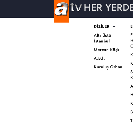
HER YERD
DİZİLER
E
E
Altı Üstü
H
İstanbul
O
Mercan Köşk
K
A.B.İ.
K
Kuruluş Orhan
S
K
A
H
K
B
T