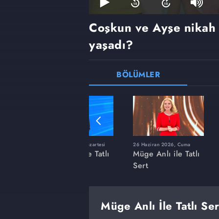
Coşkun ve Ayşe nikah 
yaşadı?
BÖLÜMLER
ı
8 Haziran 2026, Pazartesi
26 Haziran 2026, Cuma
 Tatlı
Müge Anlı ile Tatlı
Müge Anlı ile Tatlı
Sert
Sert
Müge Anlı İle Tatlı Se