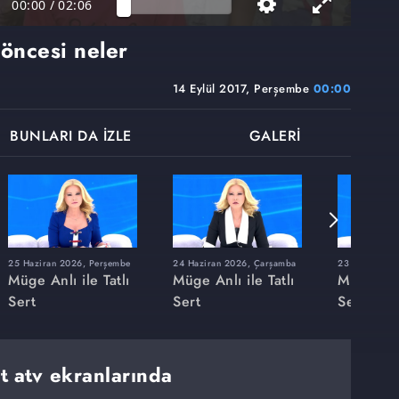
00:00
/
02:06
öncesi neler
14 Eylül 2017, Perşembe
00:00
BUNLARI DA İZLE
GALERİ
25 Haziran 2026, Perşembe
24 Haziran 2026, Çarşamba
23 Haziran 20
Müge Anlı ile Tatlı
Müge Anlı ile Tatlı
Müge Anlı
Sert
Sert
Sert
rt atv ekranlarında