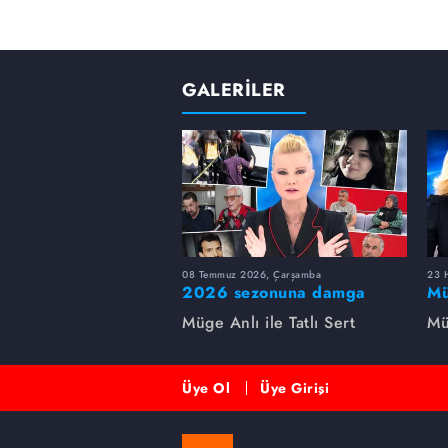
GALERİLER
08 Temmuz 2026, Çarşamba
23 H
2026 sezonuna damga
Mü
vuran 5 Müge Anlı
sa
Müge Anlı ile Tatlı Sert
Mü
dosyası...
ai
ett
Üye Ol
Üye Girişi