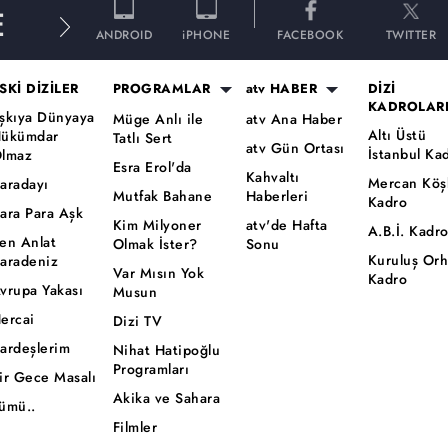
E
ANDROID
iPHONE
FACEBOOK
TWITTER
SKİ DİZİLER
PROGRAMLAR
atv HABER
DİZİ
KADROLAR
şkıya Dünyaya
Müge Anlı ile
atv Ana Haber
Altı Üstü
ükümdar
Tatlı Sert
atv Gün Ortası
İstanbul Ka
lmaz
Esra Erol'da
Kahvaltı
Mercan Köş
aradayı
Mutfak Bahane
Haberleri
Kadro
ara Para Aşk
Kim Milyoner
atv'de Hafta
A.B.İ. Kadr
en Anlat
Olmak İster?
Sonu
Kuruluş Or
aradeniz
Var Mısın Yok
Kadro
vrupa Yakası
Musun
ercai
Dizi TV
ardeşlerim
Nihat Hatipoğlu
Programları
ir Gece Masalı
Akika ve Sahara
ümü..
Filmler