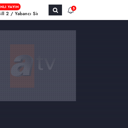
NLI YAYIN
5
Bill 2 / Yabancı Sinema