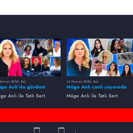
aziran 2026, Salı
16 Haziran 2026, Salı
ge Anlı’da gündem
Müge Anlı canlı yayınında
rsıldı! Kayıp dosyaları ve
dikkat çeken gelişmeler
ge Anlı ile Tatlı Sert
Müge Anlı ile Tatlı Sert
le ihanetleri herkesi şoke
yaşandı. Kayıp,
i!
dolandırıcılık iddiası ve
şüpheli ölüm...