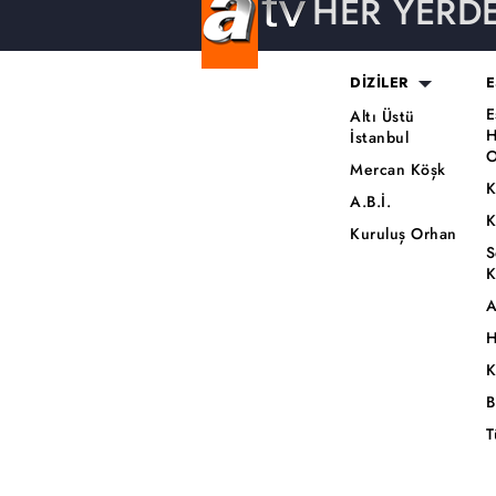
HER YERD
DİZİLER
E
E
Altı Üstü
H
İstanbul
O
Mercan Köşk
K
A.B.İ.
K
Kuruluş Orhan
S
K
A
H
K
B
T