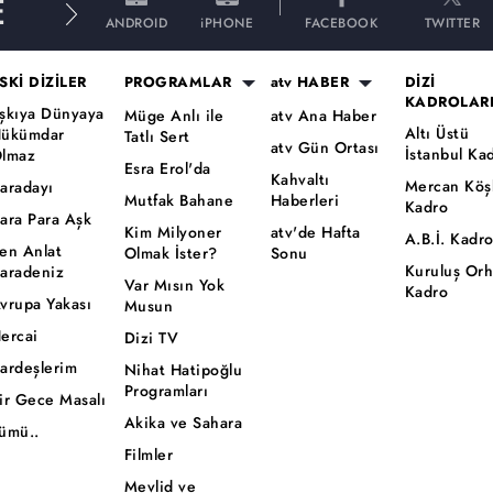
E
ANDROID
iPHONE
FACEBOOK
TWITTER
SKİ DİZİLER
PROGRAMLAR
atv HABER
DİZİ
KADROLAR
şkıya Dünyaya
Müge Anlı ile
atv Ana Haber
Altı Üstü
ükümdar
Tatlı Sert
atv Gün Ortası
İstanbul Ka
lmaz
Esra Erol'da
Kahvaltı
Mercan Köş
aradayı
Mutfak Bahane
Haberleri
Kadro
ara Para Aşk
Kim Milyoner
atv'de Hafta
A.B.İ. Kadr
en Anlat
Olmak İster?
Sonu
Kuruluş Or
aradeniz
Var Mısın Yok
Kadro
vrupa Yakası
Musun
ercai
Dizi TV
ardeşlerim
Nihat Hatipoğlu
Programları
ir Gece Masalı
Akika ve Sahara
ümü..
Filmler
Mevlid ve