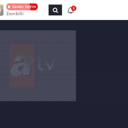
CANLI YAYIN
5
Zembilli