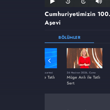
Cumhuriyetimizin 100.
Aşevi
BÖLÜMLER
ı
8 Haziran 2026, Pazartesi
26 Haziran 2026, Cuma
 Tatlı
Müge Anlı ile Tatlı
Müge Anlı ile Tatlı
Sert
Sert