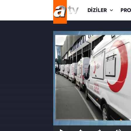
DİZİLER
PR