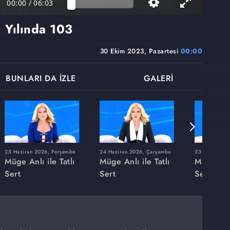
00:00
/
06:03
 Yılında 103
30 Ekim 2023, Pazartesi
00:00
BUNLARI DA İZLE
GALERİ
25 Haziran 2026, Perşembe
24 Haziran 2026, Çarşamba
23 Haziran 20
Müge Anlı ile Tatlı
Müge Anlı ile Tatlı
Müge Anlı
Sert
Sert
Sert