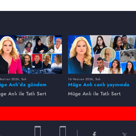
aziran 2026, Salı
16 Haziran 2026, Salı
ge Anlı’da gündem
Müge Anlı canlı yayınında
rsıldı! Kayıp dosyaları ve
dikkat çeken gelişmeler
ge Anlı ile Tatlı Sert
Müge Anlı ile Tatlı Sert
le ihanetleri herkesi şoke
yaşandı. Kayıp,
i!
dolandırıcılık iddiası ve
şüpheli ölüm...