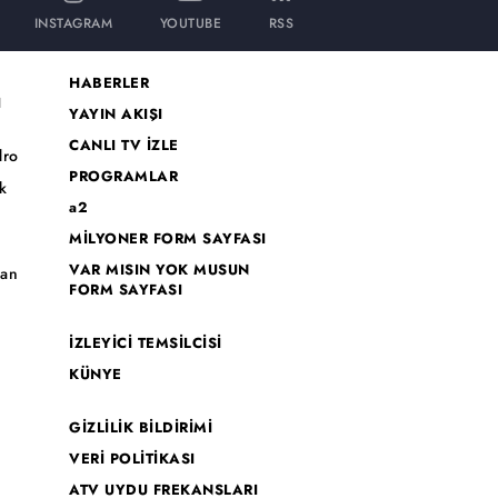
INSTAGRAM
YOUTUBE
RSS
HABERLER
I
YAYIN AKIŞI
CANLI TV İZLE
dro
PROGRAMLAR
k
a2
MİLYONER FORM SAYFASI
o
VAR MISIN YOK MUSUN
han
FORM SAYFASI
İZLEYİCİ TEMSİLCİSİ
KÜNYE
GİZLİLİK BİLDİRİMİ
VERİ POLİTİKASI
ATV UYDU FREKANSLARI