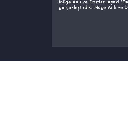
Müge Anlı ve Dostları Aşevi 'Da
gerçekleştirdik. Müge Anlı ve D