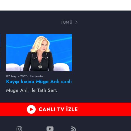
TÜMÜ
07 Mayıs 2026, Perşembe
Kayıp kızına Müge Anlı canlı
yayında kavuştu
Müge Anlı ile Tatlı Sert
CANLI TV İZLE