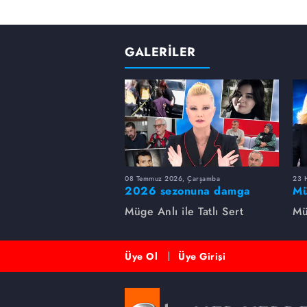
GALERİLER
08 Temmuz 2026, Çarşamba
23 H
2026 sezonuna damga
Mü
vuran 5 Müge Anlı
sa
Müge Anlı ile Tatlı Sert
Mü
dosyası...
ai
ett
Üye Ol
Üye Girişi