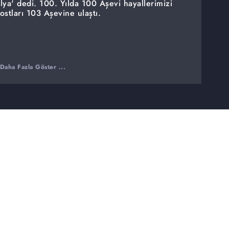
lya' dedi. 100. Yılda 100 Aşevi hayallerimizi
ostları 103 Aşevine ulaştı.
Daha Fazla Göster ...