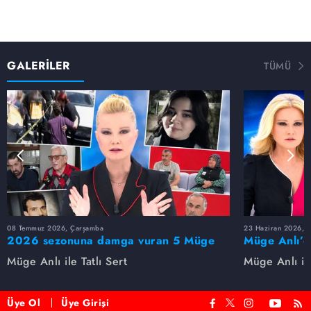
GALERİLER
TÜMÜ
08 Temmuz 2026, Çarşamba
23 Haziran 2026, S
2026 sezonuna damga vuran 5 Müge
Müge Anlı’d
Anlı dosyası...
dosyaları ve
Müge Anlı ile Tatlı Sert
Müge Anlı ile
etti!
Üye Ol
Üye Girişi