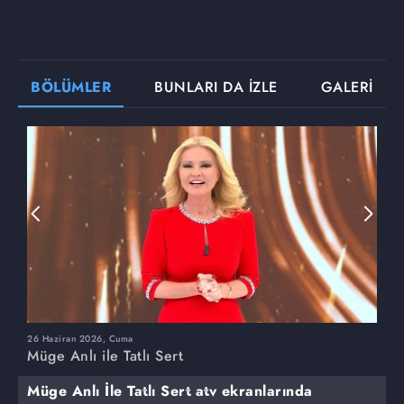
BÖLÜMLER
BUNLARI DA İZLE
GALERİ
26 Haziran 2026, Cuma
2
Müge Anlı ile Tatlı Sert
M
Müge Anlı İle Tatlı Sert atv ekranlarında