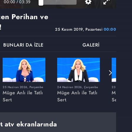
00:00
/
03:39
en Perihan ve
!
25 Kasım 2019, Pazartesi
00:00
BUNLARI DA İZLE
GALERİ
25 Haziran 2026, Perşembe
24 Haziran 2026, Çarşamba
23 Haziran 20
Müge Anlı ile Tatlı
Müge Anlı ile Tatlı
Müge Anlı
Sert
Sert
Sert
rt atv ekranlarında