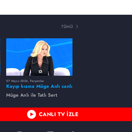
TÜMÜ
07 Mayıs 2026, Perşembe
Kayıp kızına Müge Anlı canlı
yayında kavuştu
Müge Anlı ile Tatlı Sert
CANLI TV İZLE