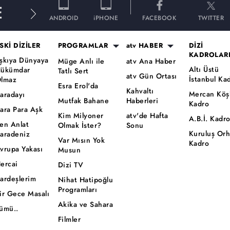
E
ANDROID
iPHONE
FACEBOOK
TWITTER
SKİ DİZİLER
PROGRAMLAR
atv HABER
DİZİ
KADROLAR
şkıya Dünyaya
Müge Anlı ile
atv Ana Haber
Altı Üstü
ükümdar
Tatlı Sert
atv Gün Ortası
İstanbul Ka
lmaz
Esra Erol'da
Kahvaltı
Mercan Köş
aradayı
Mutfak Bahane
Haberleri
Kadro
ara Para Aşk
Kim Milyoner
atv'de Hafta
A.B.İ. Kadr
en Anlat
Olmak İster?
Sonu
Kuruluş Or
aradeniz
Var Mısın Yok
Kadro
vrupa Yakası
Musun
ercai
Dizi TV
ardeşlerim
Nihat Hatipoğlu
Programları
ir Gece Masalı
Akika ve Sahara
ümü..
Filmler