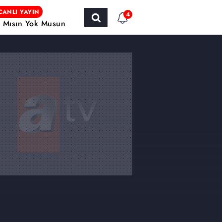
CANLI YAYIN
4
r Mısın Yok Musun