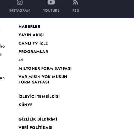
INSTAGRAM
YOUTUBE
RSS
HABERLER
I
YAYIN AKIŞI
CANLI TV İZLE
dro
PROGRAMLAR
k
a2
MİLYONER FORM SAYFASI
o
VAR MISIN YOK MUSUN
han
FORM SAYFASI
İZLEYİCİ TEMSİLCİSİ
KÜNYE
GİZLİLİK BİLDİRİMİ
VERİ POLİTİKASI