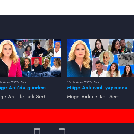
aziran 2026, Salı
16 Haziran 2026, Salı
ge Anlı’da gündem
Müge Anlı canlı yayınında
rsıldı! Kayıp dosyaları ve
dikkat çeken gelişmeler
ge Anlı ile Tatlı Sert
Müge Anlı ile Tatlı Sert
le ihanetleri herkesi şoke
yaşandı. Kayıp,
i!
dolandırıcılık iddiası ve
şüpheli ölüm...