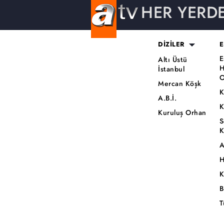
HER YERD
DİZİLER
E
E
Altı Üstü
H
İstanbul
O
Mercan Köşk
K
A.B.İ.
K
Kuruluş Orhan
S
K
A
H
K
B
T