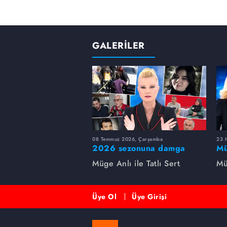
GALERİLER
08 Temmuz 2026, Çarşamba
23 H
2026 sezonuna damga
Mü
vuran 5 Müge Anlı
sa
Müge Anlı ile Tatlı Sert
Mü
dosyası...
ai
ett
Üye Ol
Üye Girişi