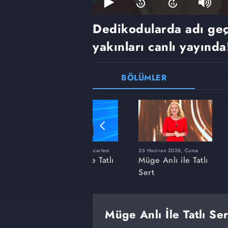
Dedikodularda adı geç
yakınları canlı yayında
BÖLÜMLER
ı
8 Haziran 2026, Pazartesi
26 Haziran 2026, Cuma
 Tatlı
Müge Anlı ile Tatlı
Müge Anlı ile Tatlı
Sert
Sert
Müge Anlı İle Tatlı Se