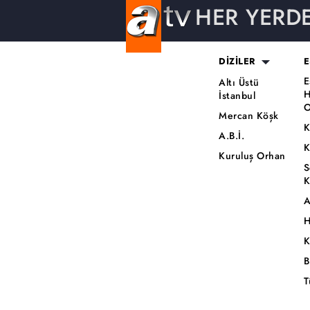
HER YERD
DİZİLER
E
E
Altı Üstü
H
İstanbul
O
Mercan Köşk
K
A.B.İ.
K
Kuruluş Orhan
S
K
A
H
K
B
T