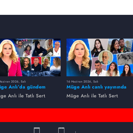
aziran 2026, Salı
16 Haziran 2026, Salı
ge Anlı’da gündem
Müge Anlı canlı yayınında
rsıldı! Kayıp dosyaları ve
dikkat çeken gelişmeler
ge Anlı ile Tatlı Sert
Müge Anlı ile Tatlı Sert
le ihanetleri herkesi şoke
yaşandı. Kayıp,
i!
dolandırıcılık iddiası ve
şüpheli ölüm...