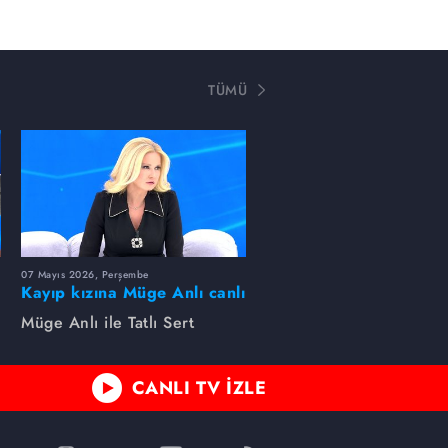
TÜMÜ
07 Mayıs 2026, Perşembe
Kayıp kızına Müge Anlı canlı
yayında kavuştu
Müge Anlı ile Tatlı Sert
CANLI TV İZLE