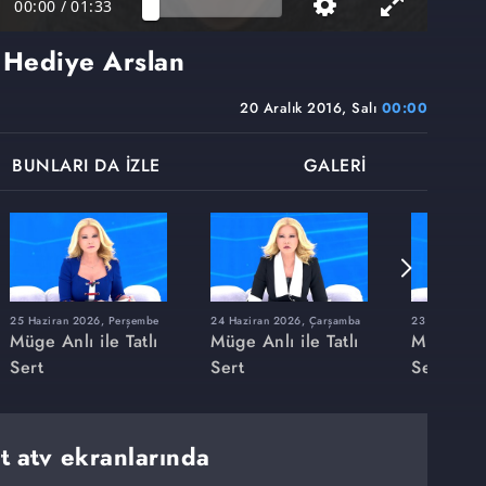
00:00
/
01:33
i Hediye Arslan
20 Aralık 2016, Salı
00:00
BUNLARI DA İZLE
GALERİ
25 Haziran 2026, Perşembe
24 Haziran 2026, Çarşamba
23 Haziran 20
Müge Anlı ile Tatlı
Müge Anlı ile Tatlı
Müge Anlı
Sert
Sert
Sert
rt atv ekranlarında