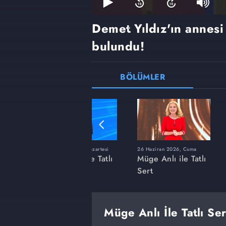
Demet Yıldız'ın annes
bulundu!
BÖLÜMLER
ı
8 Haziran 2026, Pazartesi
26 Haziran 2026, Cuma
 Tatlı
Müge Anlı ile Tatlı
Müge Anlı ile Tatlı
Sert
Sert
Müge Anlı İle Tatlı Se