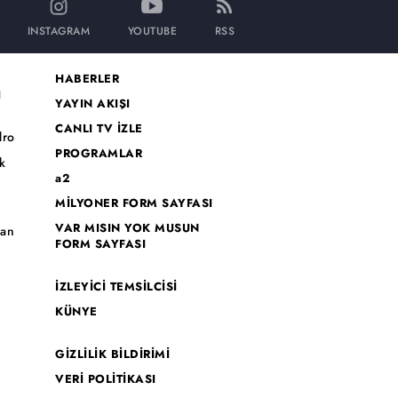
INSTAGRAM
YOUTUBE
RSS
HABERLER
I
YAYIN AKIŞI
CANLI TV İZLE
dro
PROGRAMLAR
k
a2
MİLYONER FORM SAYFASI
o
VAR MISIN YOK MUSUN
han
FORM SAYFASI
İZLEYİCİ TEMSİLCİSİ
KÜNYE
GİZLİLİK BİLDİRİMİ
VERİ POLİTİKASI