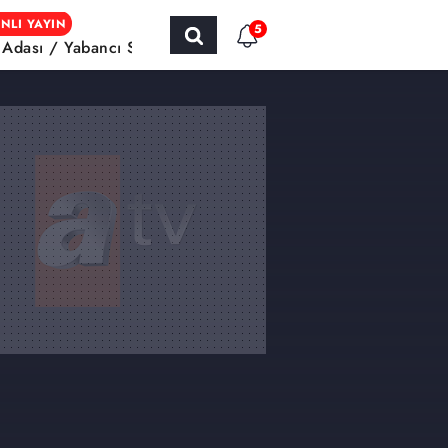
NLI YAYIN
5
h Adası / Yabancı Sinema