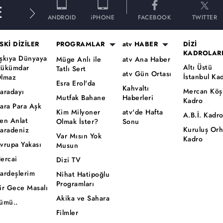
E
ANDROID
iPHONE
FACEBOOK
TWITTER
SKİ DİZİLER
PROGRAMLAR
atv HABER
DİZİ
KADROLAR
şkıya Dünyaya
Müge Anlı ile
atv Ana Haber
Altı Üstü
ükümdar
Tatlı Sert
atv Gün Ortası
İstanbul Ka
lmaz
Esra Erol'da
Kahvaltı
Mercan Köş
aradayı
Mutfak Bahane
Haberleri
Kadro
ara Para Aşk
Kim Milyoner
atv'de Hafta
A.B.İ. Kadr
en Anlat
Olmak İster?
Sonu
Kuruluş Or
aradeniz
Var Mısın Yok
Kadro
vrupa Yakası
Musun
ercai
Dizi TV
ardeşlerim
Nihat Hatipoğlu
Programları
ir Gece Masalı
Akika ve Sahara
ümü..
Filmler