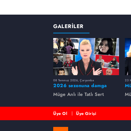
GALERİLER
08 Temmuz 2026, Çarşamba
23 H
2026 sezonuna damga
Mü
vuran 5 Müge Anlı
sa
Müge Anlı ile Tatlı Sert
Mü
dosyası...
ai
ett
Üye Ol
Üye Girişi