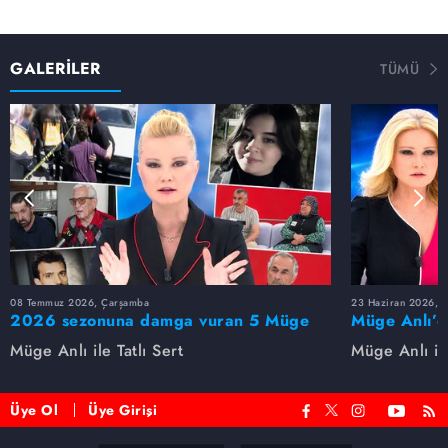
GALERİLER
TÜMÜ
08 Temmuz 2026, Çarşamba
23 Haziran 2026, S
2026 sezonuna damga vuran 5 Müge
Müge Anlı’d
Anlı dosyası...
dosyaları ve
Müge Anlı ile Tatlı Sert
Müge Anlı ile
etti!
Üye Ol
Üye Girişi