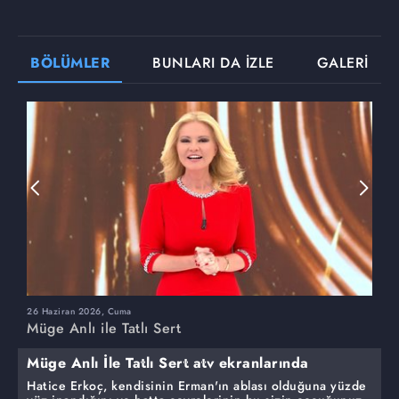
BÖLÜMLER
BUNLARI DA İZLE
GALERİ
26 Haziran 2026, Cuma
2
Müge Anlı ile Tatlı Sert
M
Müge Anlı İle Tatlı Sert atv ekranlarında
Hatice Erkoç, kendisinin Erman'ın ablası olduğuna yüzde