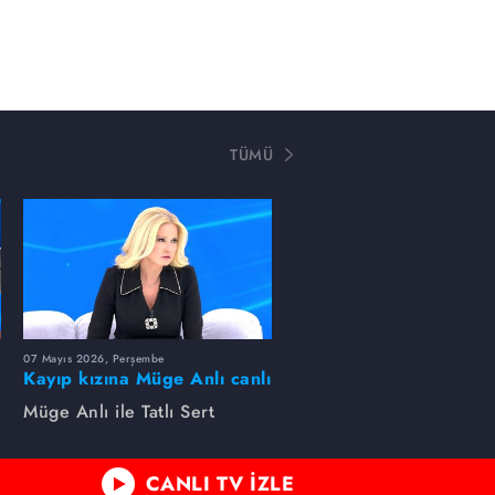
TÜMÜ
07 Mayıs 2026, Perşembe
Kayıp kızına Müge Anlı canlı
yayında kavuştu
Müge Anlı ile Tatlı Sert
CANLI TV İZLE