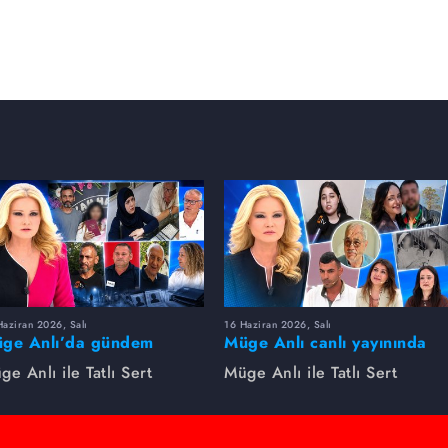
aziran 2026, Salı
16 Haziran 2026, Salı
ge Anlı’da gündem
Müge Anlı canlı yayınında
rsıldı! Kayıp dosyaları ve
dikkat çeken gelişmeler
ge Anlı ile Tatlı Sert
Müge Anlı ile Tatlı Sert
le ihanetleri herkesi şoke
yaşandı. Kayıp,
i!
dolandırıcılık iddiası ve
şüpheli ölüm...