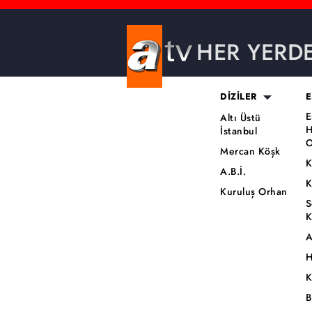
HER YERD
DİZİLER
E
E
Altı Üstü
H
İstanbul
O
Mercan Köşk
K
A.B.İ.
K
Kuruluş Orhan
S
K
A
H
K
B