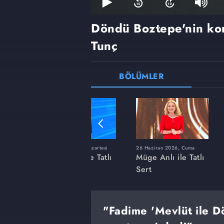
Döndü Boztepe'nin k
Tunç
BÖLÜMLER
ı
8 Haziran 2026, Pazartesi
26 Haziran 2026, Cuma
 Tatlı
Müge Anlı ile Tatlı
Müge Anlı ile Tatlı
Sert
Sert
"Fadime 'Mevlüt ile D