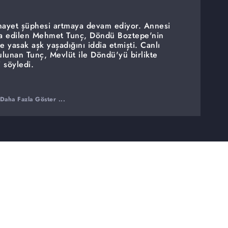
nayet şüphesi artmaya devam ediyor. Annesi
ddia edilen Mehmet Tunç, Döndü Boztepe'nin
e yasak aşk yaşadığını iddia etmişti. Canlı
lunan Tunç, Mevlüt ile Döndü'yü birlikte
 söyledi.
Daha Fazla Göster ...