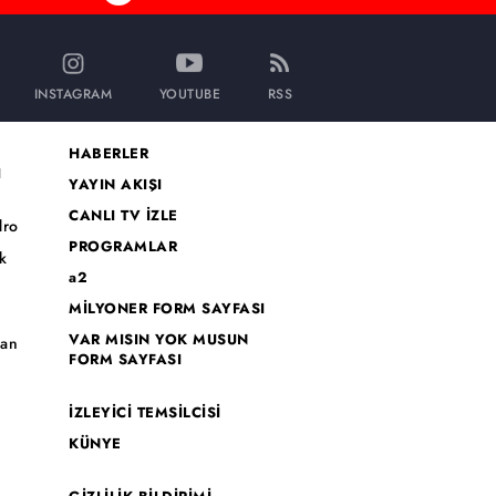
INSTAGRAM
YOUTUBE
RSS
HABERLER
I
YAYIN AKIŞI
CANLI TV İZLE
dro
PROGRAMLAR
k
a2
MİLYONER FORM SAYFASI
o
VAR MISIN YOK MUSUN
han
FORM SAYFASI
İZLEYİCİ TEMSİLCİSİ
KÜNYE