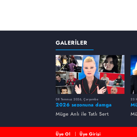
GALERİLER
08 Temmuz 2026, Çarşamba
23 H
2026 sezonuna damga
Mü
vuran 5 Müge Anlı
sa
Müge Anlı ile Tatlı Sert
Mü
dosyası...
ai
ett
Üye Ol
Üye Girişi