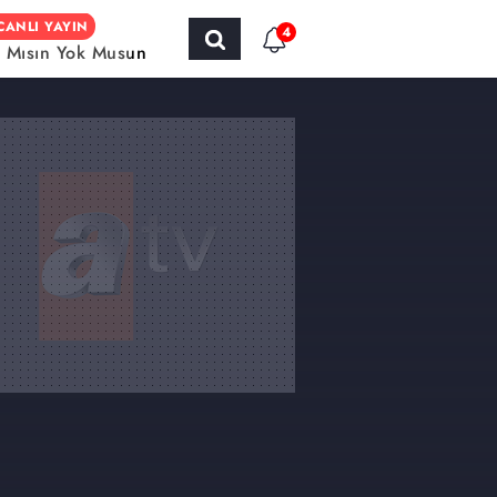
CANLI YAYIN
4
r Mısın Yok Musun