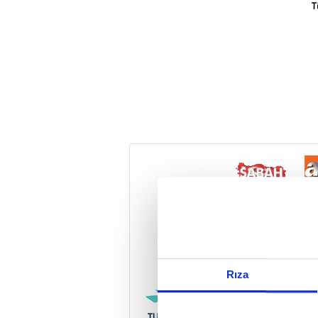
T
Reddet
Rıza