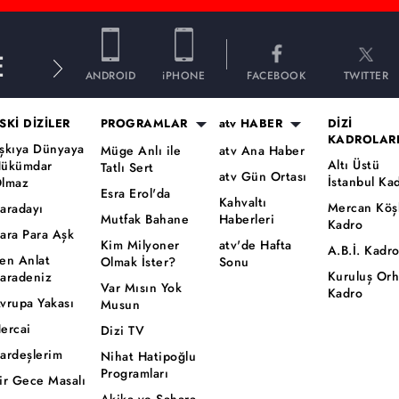
E
ANDROID
iPHONE
FACEBOOK
TWITTER
SKİ DİZİLER
PROGRAMLAR
atv HABER
DİZİ
KADROLAR
şkıya Dünyaya
Müge Anlı ile
atv Ana Haber
Altı Üstü
ükümdar
Tatlı Sert
atv Gün Ortası
İstanbul Ka
lmaz
Esra Erol'da
Kahvaltı
Mercan Köş
aradayı
Mutfak Bahane
Haberleri
Kadro
ara Para Aşk
Kim Milyoner
atv'de Hafta
A.B.İ. Kadr
en Anlat
Olmak İster?
Sonu
Kuruluş Or
aradeniz
Var Mısın Yok
Kadro
vrupa Yakası
Musun
ercai
Dizi TV
ardeşlerim
Nihat Hatipoğlu
Programları
ir Gece Masalı
Akika ve Sahara