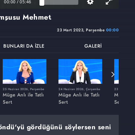
00:00
/
05:46
omşusu Mehmet
23 Mart 2023, Perşembe
00:00
BUNLARI DA İZLE
GALERİ
25 Haziran 2026, Perşembe
24 Haziran 2026, Çarşamba
23 Haziran 20
Müge Anlı ile Tatlı
Müge Anlı ile Tatlı
Müge Anlı
Sert
Sert
Sert
öndü'yü gördüğünü söylersen seni