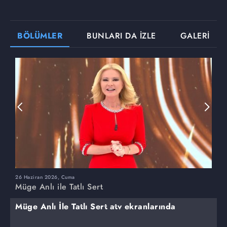
BÖLÜMLER
BUNLARI DA İZLE
GALERİ
26 Haziran 2026, Cuma
2
Müge Anlı ile Tatlı Sert
M
Müge Anlı İle Tatlı Sert atv ekranlarında