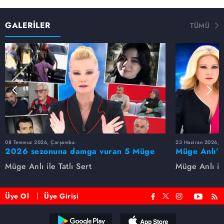
GALERİLER
TÜMÜ
08 Temmuz 2026, Çarşamba
23 Haziran 2026, S
2026 sezonuna damga vuran 5 Müge
Müge Anlı’d
Anlı dosyası...
dosyaları ve
Müge Anlı ile Tatlı Sert
Müge Anlı ile
etti!
Üye Ol
Üye Girişi