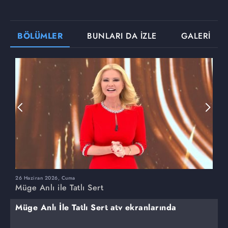
BÖLÜMLER
BUNLARI DA İZLE
GALERİ
26 Haziran 2026, Cuma
2
Müge Anlı ile Tatlı Sert
M
Müge Anlı İle Tatlı Sert atv ekranlarında