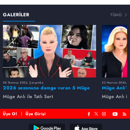
GALERİLER
TÜMÜ
08 Temmuz 2026, Çarşamba
23 Haziran 2026, S
2026 sezonuna damga vuran 5 Müge
Müge Anlı’d
Anlı dosyası...
dosyaları ve
Müge Anlı ile Tatlı Sert
Müge Anlı ile
etti!
Üye Ol
Üye Girişi