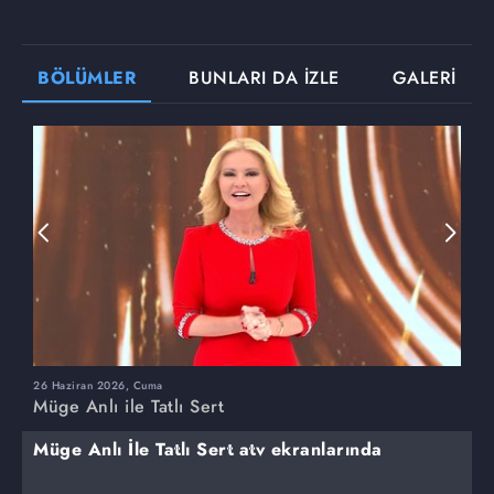
BÖLÜMLER
BUNLARI DA İZLE
GALERİ
26 Haziran 2026, Cuma
2
Müge Anlı ile Tatlı Sert
M
Müge Anlı İle Tatlı Sert atv ekranlarında