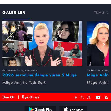
GALERİLER
TÜMÜ
08 Temmuz 2026, Çarşamba
23 Haziran 2026, S
2026 sezonuna damga vuran 5 Müge
Müge Anlı’d
Anlı dosyası...
dosyaları ve
Müge Anlı ile Tatlı Sert
Müge Anlı ile
etti!
Üye Ol
Üye Girişi