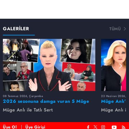
GALERİLER
TÜMÜ
08 Temmuz 2026, Çarşamba
23 Haziran 2026, S
2026 sezonuna damga vuran 5 Müge
Müge Anlı’d
Anlı dosyası...
dosyaları ve
Müge Anlı ile Tatlı Sert
Müge Anlı ile
etti!
Üye Ol
Üye Girişi