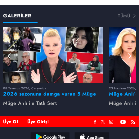
GALERİLER
TÜMÜ
08 Temmuz 2026, Çarşamba
23 Haziran 2026, S
2026 sezonuna damga vuran 5 Müge
Müge Anlı’d
Anlı dosyası...
dosyaları ve
Müge Anlı ile Tatlı Sert
Müge Anlı ile
etti!
Üye Ol
Üye Girişi