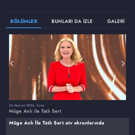
BÖLÜMLER
BUNLARI DA İZLE
GALERİ
26 Haziran 2026, Cuma
2
Müge Anlı ile Tatlı Sert
M
Müge Anlı İle Tatlı Sert atv ekranlarında