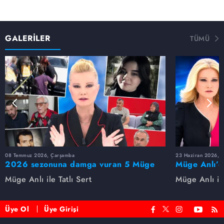
GALERİLER
TÜMÜ
08 Temmuz 2026, Çarşamba
23 Haziran 2026, S
2026 sezonuna damga vuran 5 Müge
Müge Anlı’d
Anlı dosyası...
dosyaları ve
Müge Anlı ile Tatlı Sert
Müge Anlı ile
etti!
Üye Ol
Üye Girişi