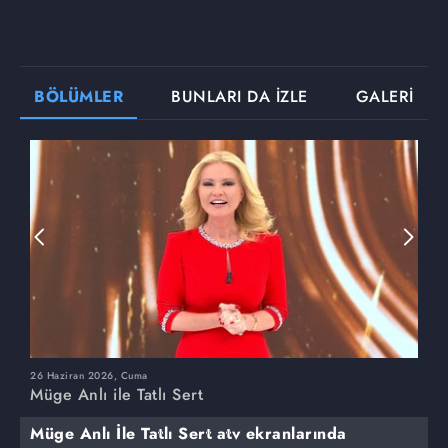
BÖLÜMLER
BUNLARI DA İZLE
GALERİ
26 Haziran 2026, Cuma
2
Müge Anlı ile Tatlı Sert
M
Müge Anlı İle Tatlı Sert atv ekranlarında