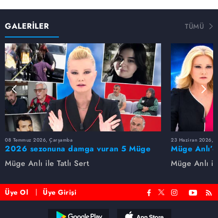
GALERİLER
TÜMÜ
08 Temmuz 2026, Çarşamba
23 Haziran 2026, S
2026 sezonuna damga vuran 5 Müge
Müge Anlı’d
Anlı dosyası...
dosyaları ve
Müge Anlı ile Tatlı Sert
Müge Anlı ile
etti!
Üye Ol
Üye Girişi