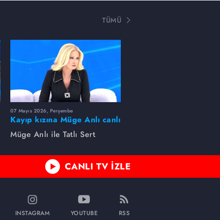
TÜMÜ
07 Mayıs 2026, Perşembe
Kayıp kızına Müge Anlı canlı
yayında kavuştu
Müge Anlı ile Tatlı Sert
CANLI TV İZLE
INSTAGRAM
YOUTUBE
RSS