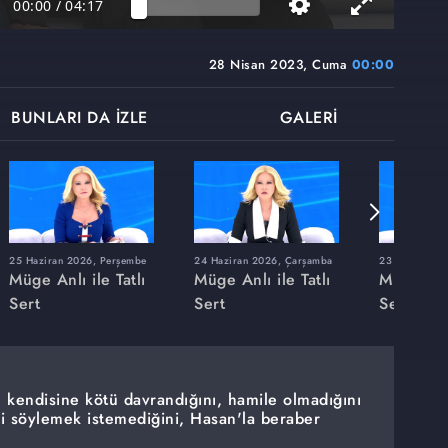
00:00
/
04:17
28 Nisan 2023, Cuma
00:00
BUNLARI DA İZLE
GALERİ
25 Haziran 2026, Perşembe
24 Haziran 2026, Çarşamba
23 Haziran 20
Müge Anlı ile Tatlı
Müge Anlı ile Tatlı
Müge Anlı
Sert
Sert
Sert
 kendisine kötü davrandığını, hamile olmadığını
ini söylemek istemediğini, Hasan'la beraber