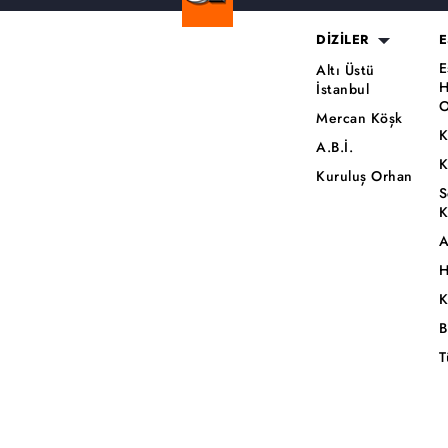
DİZİLER
E
E
Altı Üstü
H
İstanbul
O
Mercan Köşk
K
A.B.İ.
K
Kuruluş Orhan
S
K
A
H
K
B
T