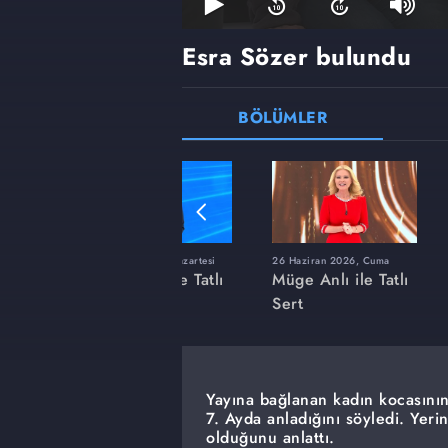
Esra Sözer bulundu
BÖLÜMLER
ı
8 Haziran 2026, Pazartesi
26 Haziran 2026, Cuma
 Tatlı
Müge Anlı ile Tatlı
Müge Anlı ile Tatlı
Sert
Sert
Yayına bağlanan kadın kocasının
7. Ayda anladığını söyledi. Yer
olduğunu anlattı.