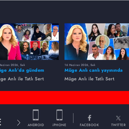
aziran 2026, Salı
16 Haziran 2026, Salı
ge Anlı’da gündem
Müge Anlı canlı yayınında
rsıldı! Kayıp dosyaları ve
dikkat çeken gelişmeler
ge Anlı ile Tatlı Sert
Müge Anlı ile Tatlı Sert
le ihanetleri herkesi şoke
yaşandı. Kayıp,
i!
dolandırıcılık iddiası ve
şüpheli ölüm...
E
ANDROID
iPHONE
FACEBOOK
TWITTER