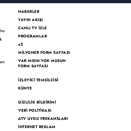
HABERLER
I
YAYIN AKIŞI
CANLI TV İZLE
dro
PROGRAMLAR
k
a2
MİLYONER FORM SAYFASI
o
VAR MISIN YOK MUSUN
han
FORM SAYFASI
İZLEYİCİ TEMSİLCİSİ
KÜNYE
GİZLİLİK BİLDİRİMİ
VERİ POLİTİKASI
ATV UYDU FREKANSLARI
İNTERNET REKLAM