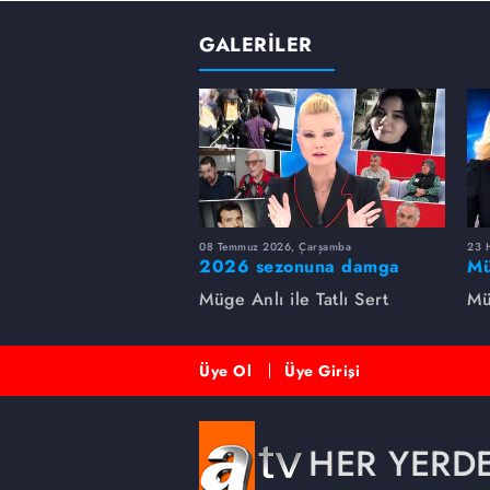
GALERİLER
08 Temmuz 2026, Çarşamba
23 H
2026 sezonuna damga
Mü
vuran 5 Müge Anlı
sa
Müge Anlı ile Tatlı Sert
Mü
dosyası...
ai
ett
Üye Ol
Üye Girişi
HER YERD