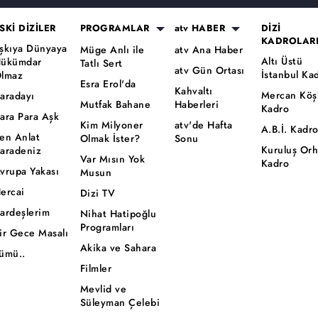
SKİ DİZİLER
PROGRAMLAR
atv HABER
DİZİ
KADROLAR
şkıya Dünyaya
Müge Anlı ile
atv Ana Haber
Altı Üstü
ükümdar
Tatlı Sert
atv Gün Ortası
İstanbul Ka
lmaz
Esra Erol'da
Kahvaltı
Mercan Köş
aradayı
Mutfak Bahane
Haberleri
Kadro
ara Para Aşk
Kim Milyoner
atv'de Hafta
A.B.İ. Kadr
en Anlat
Olmak İster?
Sonu
Kuruluş Or
aradeniz
Var Mısın Yok
Kadro
vrupa Yakası
Musun
ercai
Dizi TV
ardeşlerim
Nihat Hatipoğlu
Programları
ir Gece Masalı
Akika ve Sahara
ümü..
Filmler
Mevlid ve
Süleyman Çelebi