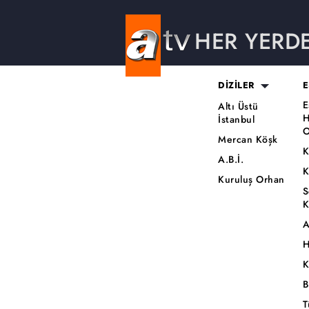
HER YERD
DİZİLER
E
E
Altı Üstü
H
İstanbul
O
Mercan Köşk
K
A.B.İ.
K
Kuruluş Orhan
S
K
A
H
K
B
T