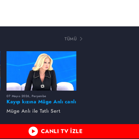
TÜMÜ
07 Mayıs 2026, Perşembe
Kayıp kızına Müge Anlı canlı
yayında kavuştu
Müge Anlı ile Tatlı Sert
CANLI TV İZLE