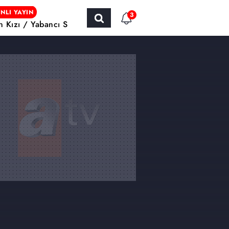
NLI YAYIN
3
ın Kızı / Yabancı Sinema