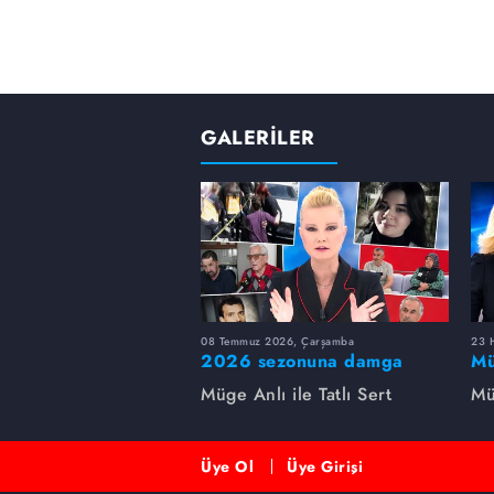
GALERİLER
08 Temmuz 2026, Çarşamba
23 H
2026 sezonuna damga
Mü
vuran 5 Müge Anlı
sa
Müge Anlı ile Tatlı Sert
Mü
dosyası...
ai
ett
Üye Ol
Üye Girişi