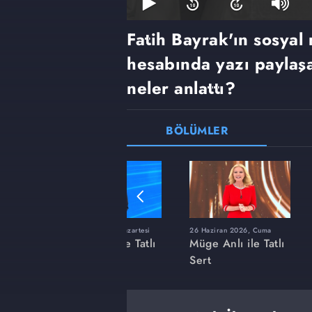
Fatih Bayrak'ın sosyal
hesabında yazı payla
neler anlattı?
BÖLÜMLER
ı
8 Haziran 2026, Pazartesi
26 Haziran 2026, Cuma
 Tatlı
Müge Anlı ile Tatlı
Müge Anlı ile Tatlı
Sert
Sert