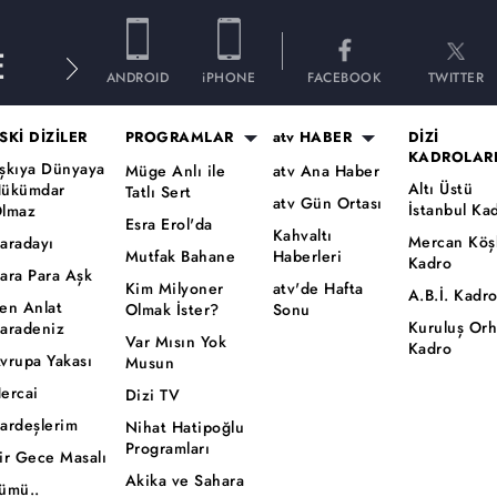
E
ANDROID
iPHONE
FACEBOOK
TWITTER
SKİ DİZİLER
PROGRAMLAR
atv HABER
DİZİ
KADROLAR
şkıya Dünyaya
Müge Anlı ile
atv Ana Haber
Altı Üstü
ükümdar
Tatlı Sert
atv Gün Ortası
İstanbul Ka
lmaz
Esra Erol'da
Kahvaltı
Mercan Köş
aradayı
Mutfak Bahane
Haberleri
Kadro
ara Para Aşk
Kim Milyoner
atv'de Hafta
A.B.İ. Kadr
en Anlat
Olmak İster?
Sonu
Kuruluş Or
aradeniz
Var Mısın Yok
Kadro
vrupa Yakası
Musun
ercai
Dizi TV
ardeşlerim
Nihat Hatipoğlu
Programları
ir Gece Masalı
Akika ve Sahara
ümü..