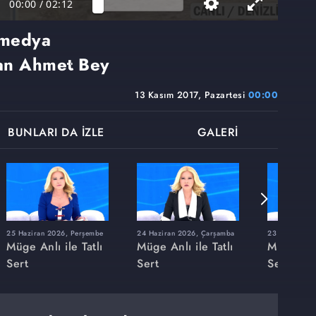
00:00
/
02:12
 medya
şan Ahmet Bey
13 Kasım 2017, Pazartesi
00:00
BUNLARI DA İZLE
GALERİ
25 Haziran 2026, Perşembe
24 Haziran 2026, Çarşamba
23 Haziran 20
Müge Anlı ile Tatlı
Müge Anlı ile Tatlı
Müge Anlı
Sert
Sert
Sert