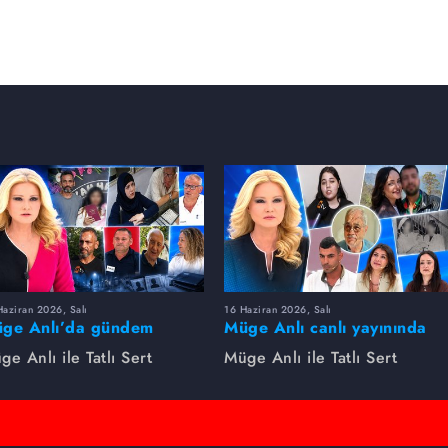
aziran 2026, Salı
16 Haziran 2026, Salı
ge Anlı’da gündem
Müge Anlı canlı yayınında
rsıldı! Kayıp dosyaları ve
dikkat çeken gelişmeler
ge Anlı ile Tatlı Sert
Müge Anlı ile Tatlı Sert
le ihanetleri herkesi şoke
yaşandı. Kayıp,
i!
dolandırıcılık iddiası ve
şüpheli ölüm...