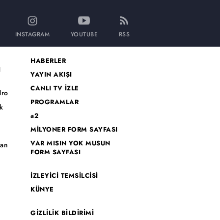
INSTAGRAM
YOUTUBE
RSS
HABERLER
I
YAYIN AKIŞI
CANLI TV İZLE
dro
PROGRAMLAR
k
a2
MİLYONER FORM SAYFASI
o
VAR MISIN YOK MUSUN
han
FORM SAYFASI
İZLEYİCİ TEMSİLCİSİ
KÜNYE
GİZLİLİK BİLDİRİMİ