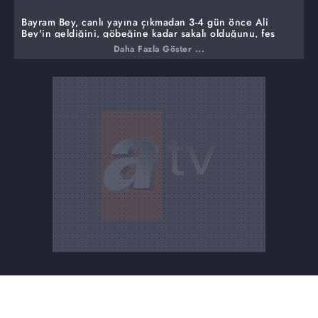
Bayram Bey, canlı yayına çıkmadan 3-4 gün önce Ali
Bey'in geldiğini, göbeğine kadar sakalı olduğunu, fes
taktığını, hacı gibi gezdiğini, herkesin de bu insanlar
Daha Fazla Göster ...
kendilerine bir şey yapar diye korkup bir şey
söyleyemediklerini söyledi.