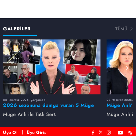
GALERİLER
TÜMÜ
08 Temmuz 2026, Çarşamba
23 Haziran 2026, S
2026 sezonuna damga vuran 5 Müge
Müge Anlı’d
Anlı dosyası...
dosyaları ve
Müge Anlı ile Tatlı Sert
Müge Anlı ile
etti!
Üye Ol
Üye Girişi