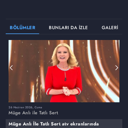
BÖLÜMLER
BUNLARI DA İZLE
GALERİ
26 Haziran 2026, Cuma
2
Müge Anlı ile Tatlı Sert
M
Müge Anlı İle Tatlı Sert atv ekranlarında