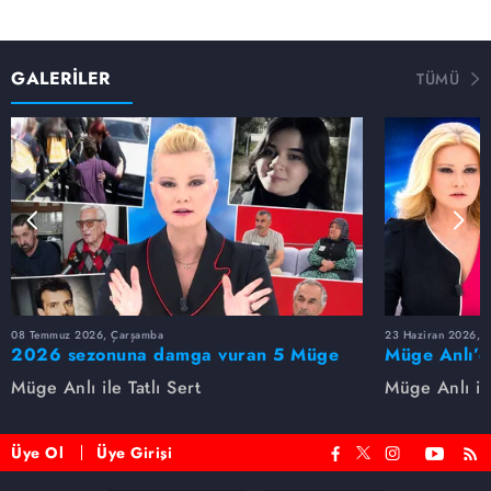
GALERİLER
TÜMÜ
08 Temmuz 2026, Çarşamba
23 Haziran 2026, S
2026 sezonuna damga vuran 5 Müge
Müge Anlı’d
Anlı dosyası...
dosyaları ve
Müge Anlı ile Tatlı Sert
Müge Anlı ile
etti!
Üye Ol
Üye Girişi