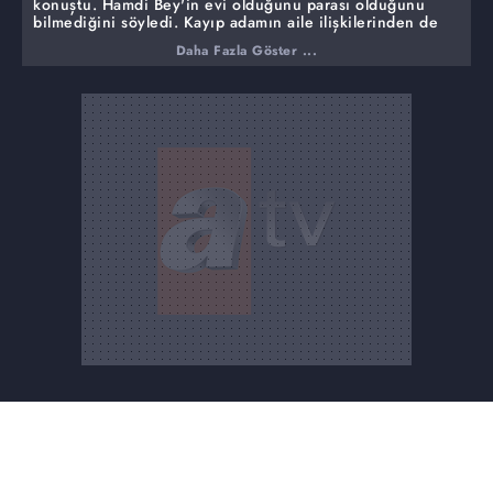
konuştu. Hamdi Bey'in evi olduğunu parası olduğunu
bilmediğini söyledi. Kayıp adamın aile ilişkilerinden de
bahsetti Sakine Hanım, Hamdi Bey'in kızlarıyla
Daha Fazla Göster ...
görüşmediğini, Kayseri'ye ve İzmir'e evlenmek için
gittiğini söyledi. Sakine Akdeniz dünürüyle ilişkisi var
iddialarını ise yalanladı.