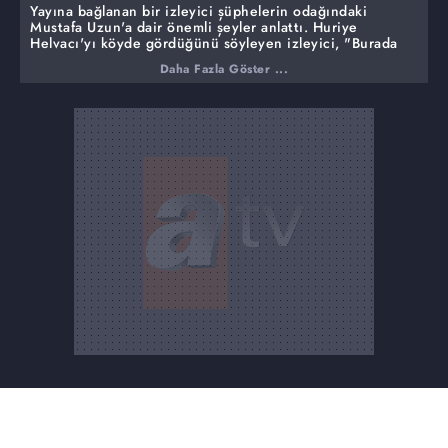
Yayına bağlanan bir izleyici şüphelerin odağındaki
Mustafa Uzun'a dair önemli şeyler anlattı. Huriye
Helvacı'yı köyde gördüğünü söyleyen izleyici, "Burada
kimi bekliyorsun diye sordum, Huriye'nin oğlu
Daha Fazla Göster ...
Mustafa'nın adını verdi" dedi. Huriye Helvacı'nın
kendisiyle konuşmadığını söyleyen izleyici, anne ve
oğulun gördükleri yerde durduğunu söyledi.