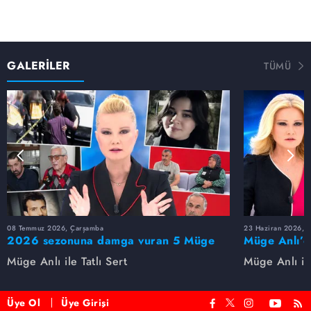
GALERİLER
TÜMÜ
08 Temmuz 2026, Çarşamba
23 Haziran 2026, S
2026 sezonuna damga vuran 5 Müge
Müge Anlı’d
Anlı dosyası...
dosyaları ve
Müge Anlı ile Tatlı Sert
Müge Anlı ile
etti!
Üye Ol
Üye Girişi