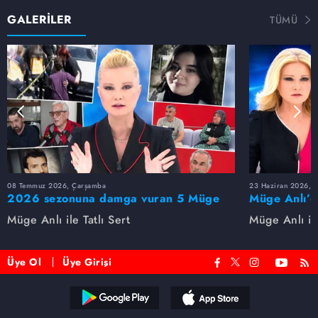
GALERİLER
TÜMÜ
08 Temmuz 2026, Çarşamba
23 Haziran 2026, S
2026 sezonuna damga vuran 5 Müge
Müge Anlı’d
Anlı dosyası...
dosyaları ve
Müge Anlı ile Tatlı Sert
Müge Anlı ile
etti!
Üye Ol
Üye Girişi
Reddet