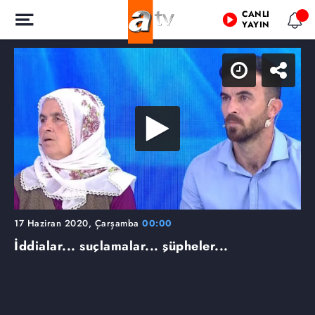
CANLI
YAYIN
17 Haziran 2020, Çarşamba
00:00
İddialar... suçlamalar... şüpheler...