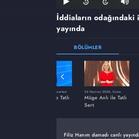
İddiaların odağındaki 
yayında
BÖLÜMLER
ı
8 Haziran 2026, Pazartesi
26 Haziran 2026, Cuma
 Tatlı
Müge Anlı ile Tatlı
Müge Anlı ile Tatlı
Sert
Sert
Filiz Hanım damadı canlı yayınd