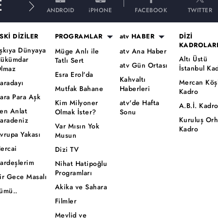
E
ANDROID
iPHONE
FACEBOOK
TWITTER
SKİ DİZİLER
PROGRAMLAR
atv HABER
DİZİ
KADROLAR
şkıya Dünyaya
Müge Anlı ile
atv Ana Haber
Altı Üstü
ükümdar
Tatlı Sert
atv Gün Ortası
İstanbul Ka
lmaz
Esra Erol'da
Kahvaltı
Mercan Köş
aradayı
Mutfak Bahane
Haberleri
Kadro
ara Para Aşk
Kim Milyoner
atv'de Hafta
A.B.İ. Kadr
en Anlat
Olmak İster?
Sonu
Kuruluş Or
aradeniz
Var Mısın Yok
Kadro
vrupa Yakası
Musun
ercai
Dizi TV
ardeşlerim
Nihat Hatipoğlu
Programları
ir Gece Masalı
Akika ve Sahara
ümü..
Filmler
Mevlid ve