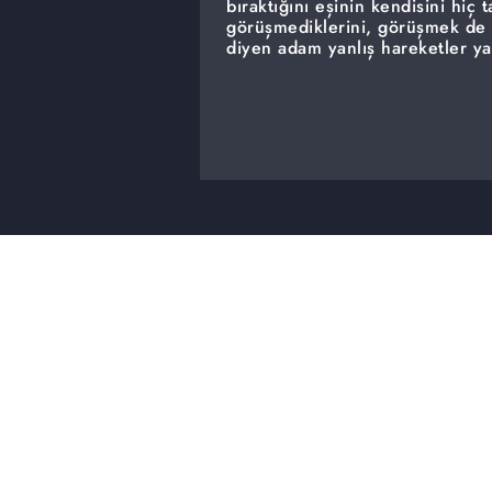
bıraktığını eşinin kendisini hiç 
görüşmediklerini, görüşmek de i
diyen adam yanlış hareketler ya