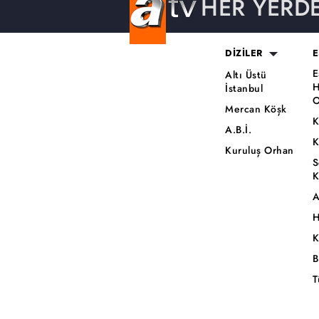
HER YERD
DİZİLER
E
E
Altı Üstü
H
İstanbul
O
Mercan Köşk
K
A.B.İ.
K
Kuruluş Orhan
S
K
A
H
K
B
T