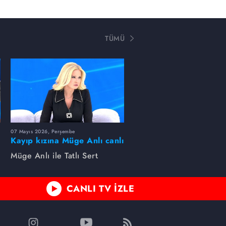
TÜMÜ
07 Mayıs 2026, Perşembe
Kayıp kızına Müge Anlı canlı
yayında kavuştu
Müge Anlı ile Tatlı Sert
CANLI TV İZLE