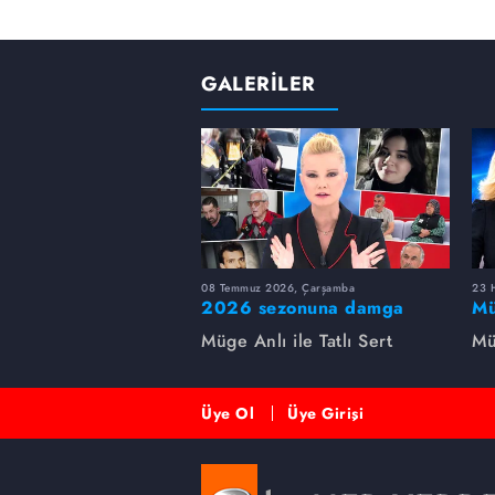
GALERİLER
08 Temmuz 2026, Çarşamba
23 H
2026 sezonuna damga
Mü
vuran 5 Müge Anlı
sa
Müge Anlı ile Tatlı Sert
Mü
dosyası...
ai
ett
Üye Ol
Üye Girişi