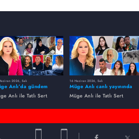
aziran 2026, Salı
16 Haziran 2026, Salı
ge Anlı’da gündem
Müge Anlı canlı yayınında
rsıldı! Kayıp dosyaları ve
dikkat çeken gelişmeler
ge Anlı ile Tatlı Sert
Müge Anlı ile Tatlı Sert
le ihanetleri herkesi şoke
yaşandı. Kayıp,
i!
dolandırıcılık iddiası ve
şüpheli ölüm...