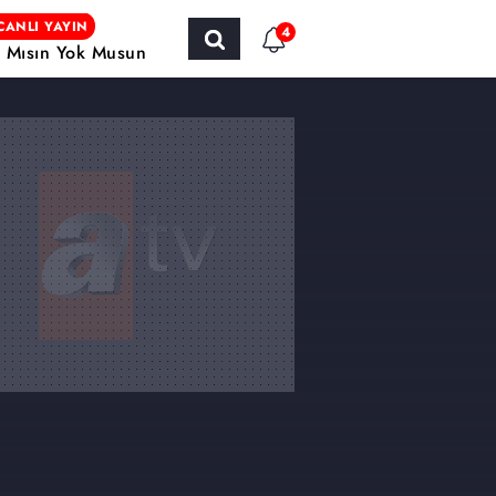
CANLI YAYIN
4
r Mısın Yok Musun