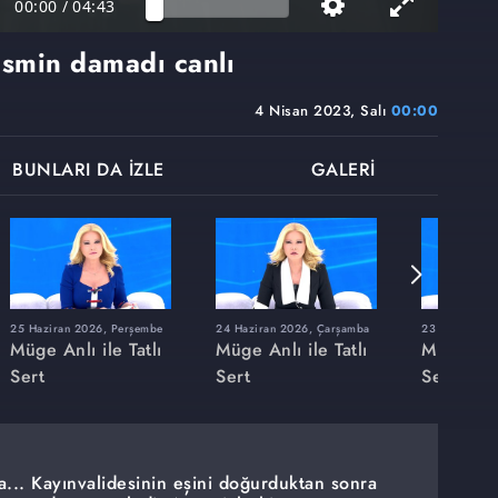
00:00
/
04:43
ismin damadı canlı
4 Nisan 2023, Salı
00:00
BUNLARI DA İZLE
GALERİ
25 Haziran 2026, Perşembe
24 Haziran 2026, Çarşamba
23 Haziran 20
Müge Anlı ile Tatlı
Müge Anlı ile Tatlı
Müge Anlı
Sert
Sert
Sert
a... Kayınvalidesinin eşini doğurduktan sonra