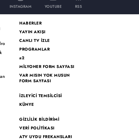
INSTAGRAM
YOUTUBE
RSS
HABERLER
I
YAYIN AKIŞI
CANLI TV İZLE
dro
PROGRAMLAR
k
a2
MİLYONER FORM SAYFASI
o
VAR MISIN YOK MUSUN
han
FORM SAYFASI
İZLEYİCİ TEMSİLCİSİ
KÜNYE
GİZLİLİK BİLDİRİMİ
VERİ POLİTİKASI
ATV UYDU FREKANSLARI