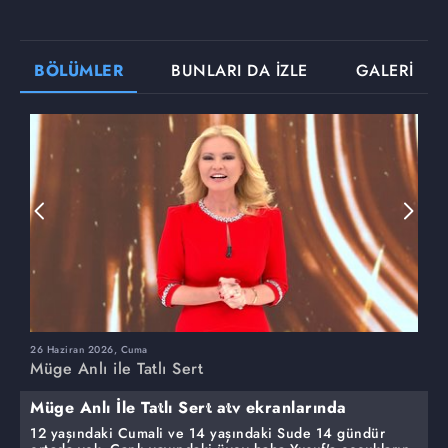
BÖLÜMLER
BUNLARI DA İZLE
GALERİ
26 Haziran 2026, Cuma
2
Müge Anlı ile Tatlı Sert
M
Müge Anlı İle Tatlı Sert atv ekranlarında
12 yaşındaki Cumali ve 14 yaşındaki Sude 14 gündür