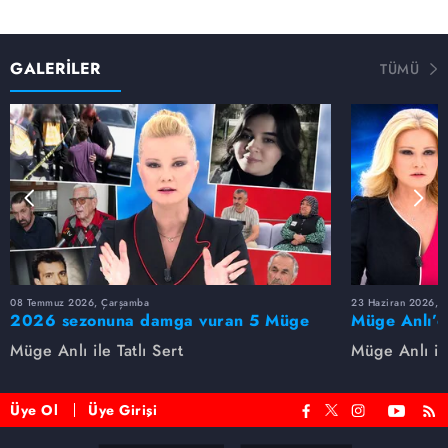
GALERİLER
TÜMÜ
08 Temmuz 2026, Çarşamba
23 Haziran 2026, S
2026 sezonuna damga vuran 5 Müge
Müge Anlı’d
Anlı dosyası...
dosyaları ve
Müge Anlı ile Tatlı Sert
Müge Anlı ile
etti!
Üye Ol
Üye Girişi