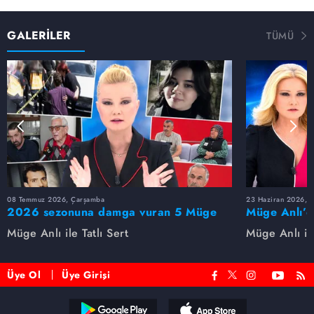
GALERİLER
TÜMÜ
08 Temmuz 2026, Çarşamba
23 Haziran 2026, S
2026 sezonuna damga vuran 5 Müge
Müge Anlı’d
Anlı dosyası...
dosyaları ve
Müge Anlı ile Tatlı Sert
Müge Anlı ile
etti!
Üye Ol
Üye Girişi