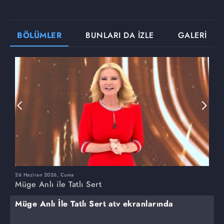
BÖLÜMLER
BUNLARI DA İZLE
GALERİ
26 Haziran 2026, Cuma
2
Müge Anlı ile Tatlı Sert
M
Müge Anlı İle Tatlı Sert atv ekranlarında