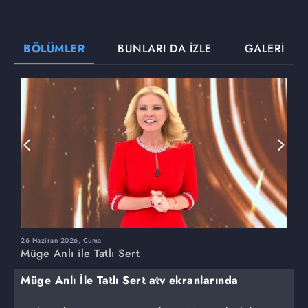
BÖLÜMLER
BUNLARI DA İZLE
GALERİ
26 Haziran 2026, Cuma
2
Müge Anlı ile Tatlı Sert
M
Müge Anlı İle Tatlı Sert atv ekranlarında