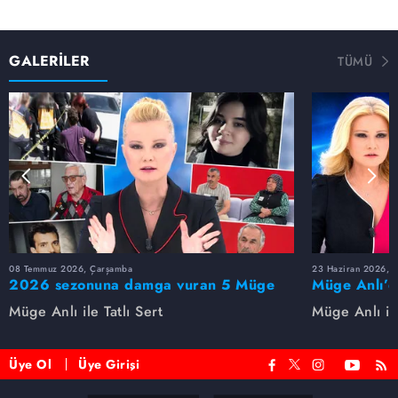
GALERİLER
TÜMÜ
08 Temmuz 2026, Çarşamba
23 Haziran 2026, S
2026 sezonuna damga vuran 5 Müge
Müge Anlı’d
Anlı dosyası...
dosyaları ve
Müge Anlı ile Tatlı Sert
Müge Anlı ile
etti!
Üye Ol
Üye Girişi