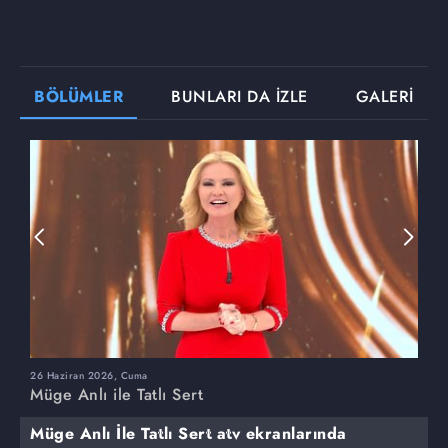
BÖLÜMLER
BUNLARI DA İZLE
GALERİ
26 Haziran 2026, Cuma
2
Müge Anlı ile Tatlı Sert
M
Müge Anlı İle Tatlı Sert atv ekranlarında