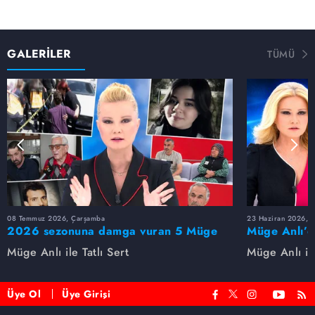
GALERİLER
TÜMÜ
08 Temmuz 2026, Çarşamba
23 Haziran 2026, S
2026 sezonuna damga vuran 5 Müge
Müge Anlı’d
Anlı dosyası...
dosyaları ve
Müge Anlı ile Tatlı Sert
Müge Anlı ile
etti!
Üye Ol
Üye Girişi