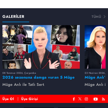
GALERİLER
TÜMÜ
08 Temmuz 2026, Çarşamba
23 Haziran 2026, S
2026 sezonuna damga vuran 5 Müge
Müge Anlı’d
Anlı dosyası...
dosyaları ve
Müge Anlı ile Tatlı Sert
Müge Anlı ile
etti!
Üye Ol
Üye Girişi