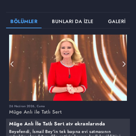
BÖLÜMLER
BUNLARI DA İZLE
GALERİ
26 Haziran 2026, Cuma
2
Müge Anlı ile Tatlı Sert
M
Müge Anlı İle Tatlı Sert atv ekranlarında
Beyefendi, İsmail Bey'in tek başına evi satmasının