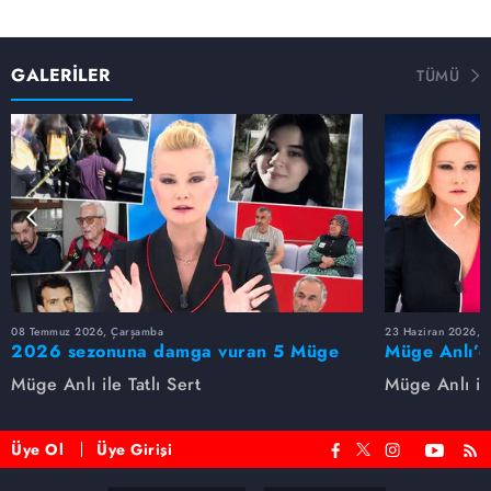
GALERİLER
TÜMÜ
08 Temmuz 2026, Çarşamba
23 Haziran 2026, S
2026 sezonuna damga vuran 5 Müge
Müge Anlı’d
Anlı dosyası...
dosyaları ve
Müge Anlı ile Tatlı Sert
Müge Anlı ile
etti!
Üye Ol
Üye Girişi