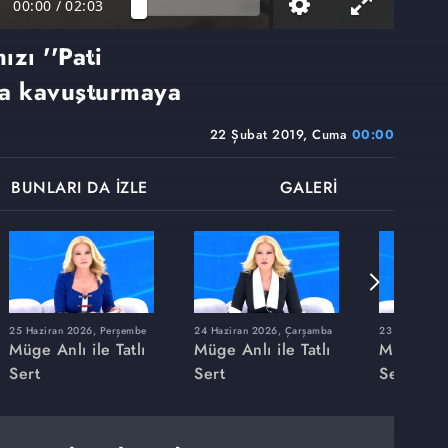
00:00
/
02:03
zı ''Pati
ına kavuşturmaya
22 Şubat 2019, Cuma
00:00
BUNLARI DA İZLE
GALERİ
25 Haziran 2026, Perşembe
24 Haziran 2026, Çarşamba
23 Haziran 20
Müge Anlı ile Tatlı
Müge Anlı ile Tatlı
Müge Anlı
Sert
Sert
Sert