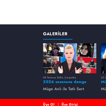
GALERİLER
08 Temmuz 2026, Çarşamba
23 H
2026 sezonuna damga
Mü
vuran 5 Müge Anlı
sa
Müge Anlı ile Tatlı Sert
Mü
dosyası...
ai
ett
Üye Ol
Üye Girişi