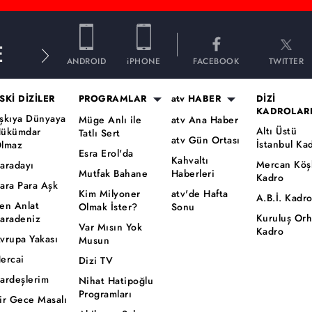
E
ANDROID
iPHONE
FACEBOOK
TWITTER
SKİ DİZİLER
PROGRAMLAR
atv HABER
DİZİ
KADROLAR
şkıya Dünyaya
Müge Anlı ile
atv Ana Haber
Altı Üstü
ükümdar
Tatlı Sert
atv Gün Ortası
İstanbul Ka
lmaz
Esra Erol'da
Kahvaltı
Mercan Köş
aradayı
Mutfak Bahane
Haberleri
Kadro
ara Para Aşk
Kim Milyoner
atv'de Hafta
A.B.İ. Kadr
en Anlat
Olmak İster?
Sonu
Kuruluş Or
aradeniz
Var Mısın Yok
Kadro
vrupa Yakası
Musun
ercai
Dizi TV
ardeşlerim
Nihat Hatipoğlu
Programları
ir Gece Masalı