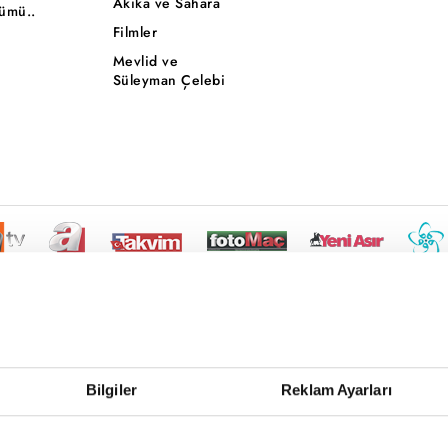
Akika ve Sahara
ümü..
Filmler
Mevlid ve
Süleyman Çelebi
Bilgiler
Reklam Ayarları