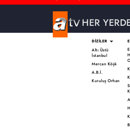
HER YERD
DİZİLER
E
E
Altı Üstü
H
İstanbul
O
Mercan Köşk
K
A.B.İ.
K
Kuruluş Orhan
S
K
A
H
K
B