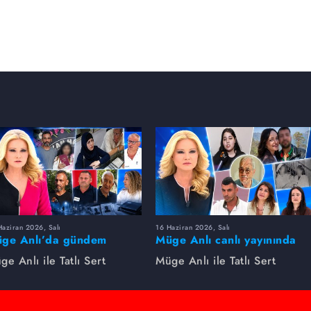
aziran 2026, Salı
16 Haziran 2026, Salı
ge Anlı’da gündem
Müge Anlı canlı yayınında
rsıldı! Kayıp dosyaları ve
dikkat çeken gelişmeler
ge Anlı ile Tatlı Sert
Müge Anlı ile Tatlı Sert
le ihanetleri herkesi şoke
yaşandı. Kayıp,
i!
dolandırıcılık iddiası ve
şüpheli ölüm...