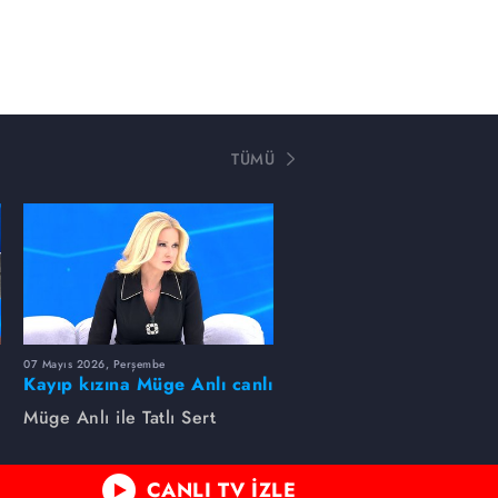
TÜMÜ
07 Mayıs 2026, Perşembe
Kayıp kızına Müge Anlı canlı
yayında kavuştu
Müge Anlı ile Tatlı Sert
CANLI TV İZLE