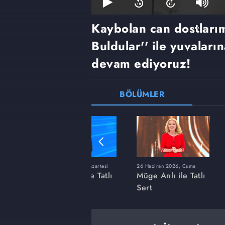
Kaybolan can dostlarımı
Buldular'' ile yuvalar
devam ediyoruz!
BÖLÜMLER
ı
8 Haziran 2026, Pazartesi
26 Haziran 2026, Cuma
 Tatlı
Müge Anlı ile Tatlı
Müge Anlı ile Tatlı
Sert
Sert