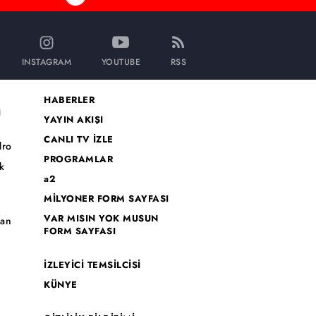
INSTAGRAM
YOUTUBE
RSS
HABERLER
I
YAYIN AKIŞI
CANLI TV İZLE
dro
PROGRAMLAR
k
a2
MİLYONER FORM SAYFASI
o
VAR MISIN YOK MUSUN
han
FORM SAYFASI
İZLEYİCİ TEMSİLCİSİ
KÜNYE