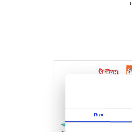
T
Reddet
Rıza