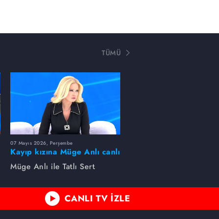
TÜMÜ
07 Mayıs 2026, Perşembe
Kayıp kızına Müge Anlı canlı
yayında kavuştu
Müge Anlı ile Tatlı Sert
CANLI TV İZLE