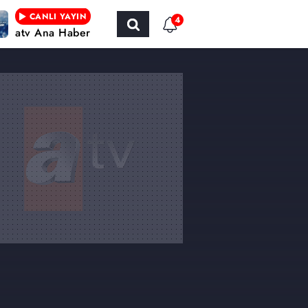
CANLI YAYIN
4
atv Ana Haber