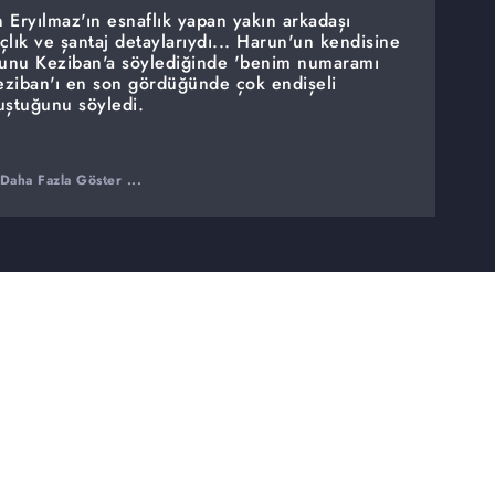
Eryılmaz'ın esnaflık yapan yakın arkadaşı
nçlık ve şantaj detaylarıydı... Harun'un kendisine
bunu Keziban'a söylediğinde 'benim numaramı
Keziban'ı en son gördüğünde çok endişeli
uştuğunu söyledi.
Daha Fazla Göster ...