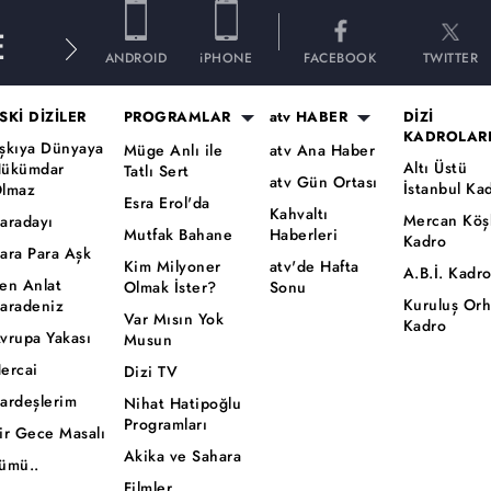
E
ANDROID
iPHONE
FACEBOOK
TWITTER
SKİ DİZİLER
PROGRAMLAR
atv HABER
DİZİ
KADROLAR
şkıya Dünyaya
Müge Anlı ile
atv Ana Haber
Altı Üstü
ükümdar
Tatlı Sert
atv Gün Ortası
İstanbul Ka
lmaz
Esra Erol'da
Kahvaltı
Mercan Köş
aradayı
Mutfak Bahane
Haberleri
Kadro
ara Para Aşk
Kim Milyoner
atv'de Hafta
A.B.İ. Kadr
en Anlat
Olmak İster?
Sonu
Kuruluş Or
aradeniz
Var Mısın Yok
Kadro
vrupa Yakası
Musun
ercai
Dizi TV
ardeşlerim
Nihat Hatipoğlu
Programları
ir Gece Masalı
Akika ve Sahara
ümü..
Filmler