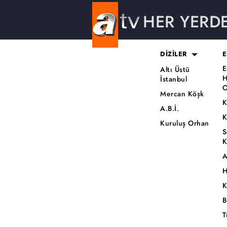
HER YERD
DİZİLER
E
E
Altı Üstü
H
İstanbul
O
Mercan Köşk
K
A.B.İ.
K
Kuruluş Orhan
S
K
A
H
K
B
T