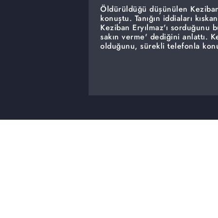
Öldürüldüğü düşünülen Keziban 
konuştu. Tanığın iddiaları kıska
Keziban Eryılmaz'ı sorduğunu 
sakın verme' dediğini anlattı. 
olduğunu, sürekli telefonla kon