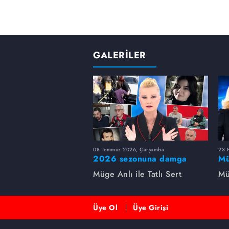
GALERİLER
08 Temmuz 2026, Çarşamba
23 H
2026 sezonuna damga
Mü
vuran 5 Müge Anlı
sa
Müge Anlı ile Tatlı Sert
Mü
dosyası...
ai
ett
Üye Ol
Üye Girişi