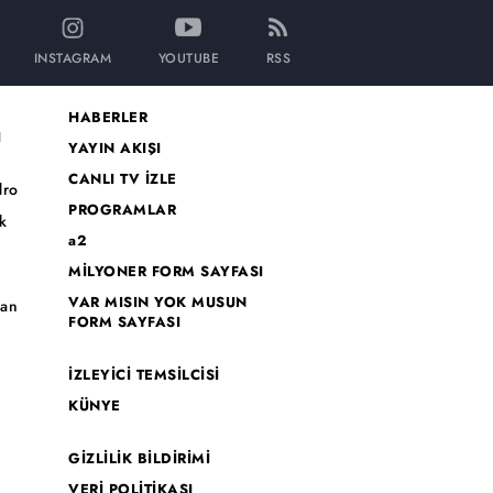
INSTAGRAM
YOUTUBE
RSS
HABERLER
I
YAYIN AKIŞI
CANLI TV İZLE
dro
PROGRAMLAR
k
a2
MİLYONER FORM SAYFASI
o
VAR MISIN YOK MUSUN
han
FORM SAYFASI
İZLEYİCİ TEMSİLCİSİ
KÜNYE
GİZLİLİK BİLDİRİMİ
VERİ POLİTİKASI