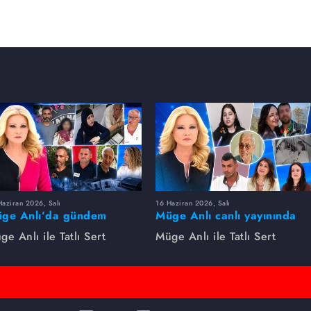
aziran 2026, Salı
16 Haziran 2026, Salı
ge Anlı’da gündem
Müge Anlı canlı yayınında
rsıldı! Kayıp dosyaları ve
dikkat çeken gelişmeler
ge Anlı ile Tatlı Sert
Müge Anlı ile Tatlı Sert
le ihanetleri herkesi şoke
yaşandı. Kayıp,
i!
dolandırıcılık iddiası ve
şüpheli ölüm...