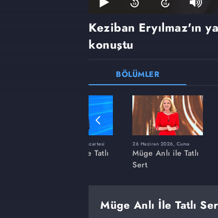
Keziban Eryılmaz'ın ya
konuştu
BÖLÜMLER
ı
8 Haziran 2026, Pazartesi
26 Haziran 2026, Cuma
 Tatlı
Müge Anlı ile Tatlı
Müge Anlı ile Tatlı
Sert
Sert
Müge Anlı İle Tatlı Se