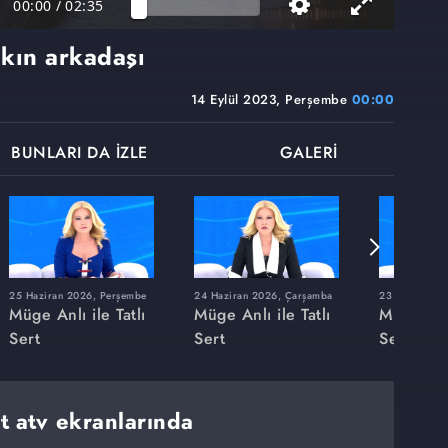
00:00
/
02:35
kın arkadaşı
14 Eylül 2023, Perşembe
00:00
BUNLARI DA İZLE
GALERİ
25 Haziran 2026, Perşembe
24 Haziran 2026, Çarşamba
23 Haziran 20
Müge Anlı ile Tatlı
Müge Anlı ile Tatlı
Müge Anlı
Sert
Sert
Sert
rt atv ekranlarında