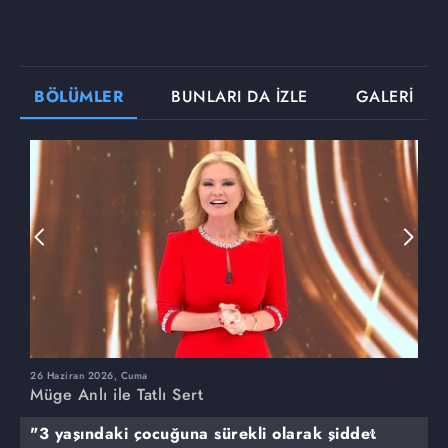
BÖLÜMLER
BUNLARI DA İZLE
GALERİ
26 Haziran 2026, Cuma
2
Müge Anlı ile Tatlı Sert
M
"3 yaşındaki çocuğuna sürekli olarak şiddet