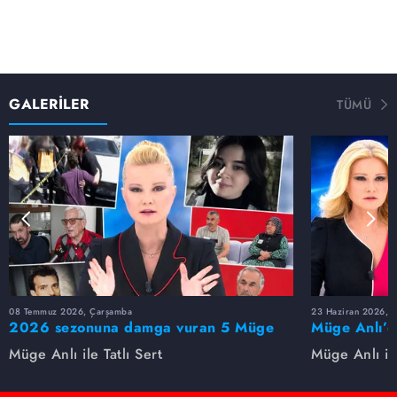
GALERİLER
TÜMÜ
08 Temmuz 2026, Çarşamba
23 Haziran 2026, S
2026 sezonuna damga vuran 5 Müge
Müge Anlı’d
Anlı dosyası...
dosyaları ve
Müge Anlı ile Tatlı Sert
Müge Anlı ile
etti!