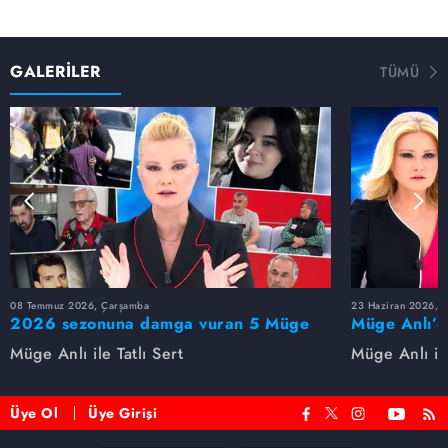
GALERİLER
TÜMÜ
08 Temmuz 2026, Çarşamba
23 Haziran 2026, S
2026 sezonuna damga vuran 5 Müge
Müge Anlı’d
Anlı dosyası...
dosyaları ve
Müge Anlı ile Tatlı Sert
Müge Anlı ile
etti!
Üye Ol
Üye Girişi